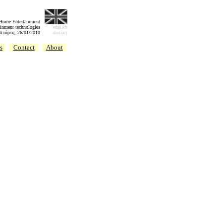
 Home Entertainment
inment technologies
english
Τετάρτη, 26/01/2010
abstract
s
Contact
About