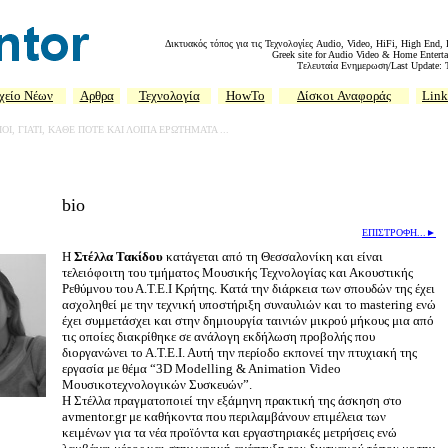
Δικτυακός τόπος για τις Τεχνολογίες Audio, Video, HiFi, High End,
Greek site for Audio Video & Home Enterta
Tελευταία Ενημερωση/Last Update: 
χείο Νέων
Αρθρα
Τεχνολογία
HowTo
Δίσκοι
Αναφοράς
Link
ΙΟΙ, ΓΙΑΤΙ, ΚΑΘΕ ΠΟΤΕ ΚΑΙ ΛΟΙΠΑ ΕΡΩΤΗΜΑΤΑ
...
bio
ΕΠΙΣΤΡΟΦΗ
...►
Η
Στέλλα Τακίδου
κατάγεται από τη Θεσσαλονίκη και είναι
τελειόφοιτη του τμήματος Μουσικής Τεχνολογίας και Ακουστικής
Ρεθύμνου του Α.Τ.Ε.Ι Κρήτης. Κατά την διάρκεια των σπουδών της έχει
ασχοληθεί με την τεχνική υποστήριξη συναυλιών και το mastering ενώ
έχει συμμετάσχει και στην δημιουργία ταινιών μικρού μήκους μια από
τις οποίες διακρίθηκε σε ανάλογη εκδήλωση προβολής που
διοργανώνει το Α.Τ.Ε.Ι. Αυτή την περίοδο εκπονεί την πτυχιακή της
εργασία με θέμα “3D Modelling & Animation Video
Μουσικοτεχνολογικών Συσκευών”.
Η Στέλλα πραγματοποιεί την εξάμηνη πρακτική της άσκηση στο
avmentor.gr με καθήκοντα που περιλαμβάνουν επιμέλεια των
κειμένων για τα νέα προϊόντα και εργαστηριακές μετρήσεις ενώ