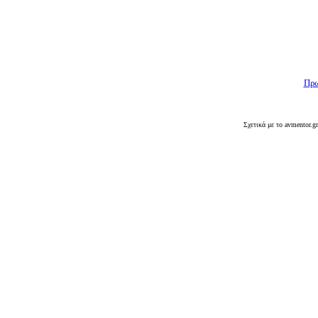
Πρω
Σχετικά με το avmentor.g