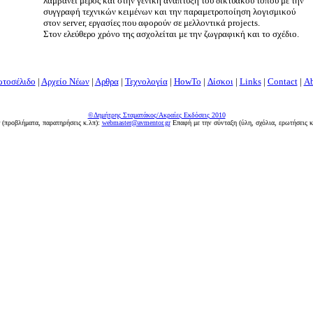
λαμβάνει μέρος και στην γενική ανάπτυξη του δικτυακού τόπου με την
συγγραφή τεχνικών κειμένων και την παραμετροποίηση λογισμικού
στον server, εργασίες που αφορούν σε μελλοντικά projects.
Στον ελεύθερο χρόνο της ασχολείται με την ζωγραφική και το σχέδιο.
τοσέλιδο
|
Αρχείο Νέων
|
Αρθρα
|
Τεχνολογία
|
HowTo
|
Δίσκοι
|
Links
|
Contact
|
Α
©Δημήτρης Σταματάκος/Ακραίες Εκδόσεις 2010
r (προβλήματα, παρατηρήσεις κ.λπ):
webmaster@avmentor.gr
Eπαφή με την σύνταξη (ύλη, σχόλια, ερωτήσεις κ