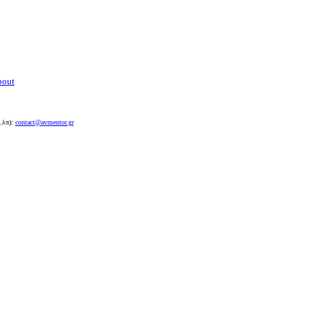
bout
.λπ):
contact@avmentor.gr