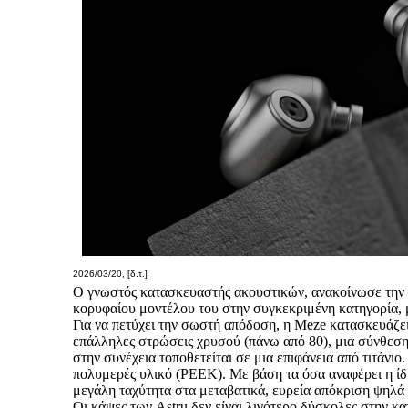
2026/03/20, [δ.τ.]
Ο γνωστός κατασκευαστής ακουστικών, ανακοίνωσε την δι
κορυφαίου μοντέλου του στην συγκεκριμένη κατηγορία, μ
Για να πετύχει την σωστή απόδοση, η Meze κατασκευάζε
επάλληλες στρώσεις χρυσού (πάνω από 80), μια σύνθεση 
στην συνέχεια τοποθετείται σε μια επιφάνεια από τιτάνι
πολυμερές υλικό (PEEK). Με βάση τα όσα αναφέρει η ίδι
μεγάλη ταχύτητα στα μεταβατικά, ευρεία απόκριση ψηλά 
Οι κάψες των Astru δεν είναι λιγότερο δύσκολες στην κα