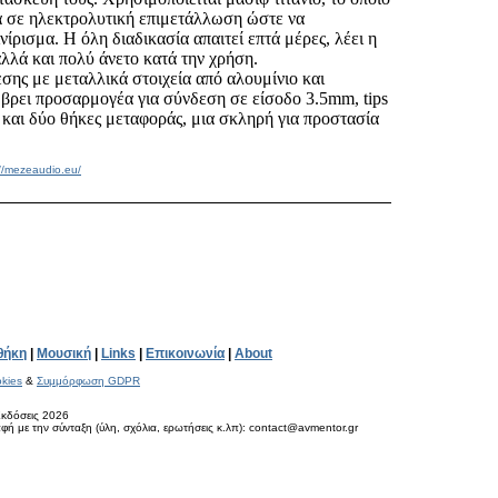
ια σε ηλεκτρολυτική επιμετάλλωση ώστε να
ρισμα. Η όλη διαδικασία απαιτεί επτά μέρες, λέει η
αλλά και πολύ άνετο κατά την χρήση.
σης με μεταλλικά στοιχεία από αλουμίνιο και
βρει προσαρμογέα για σύνδεση σε είσοδο 3.5mm, tips
ί και δύο θήκες μεταφοράς, μια σκληρή για προστασία
://mezeaudio.eu/
θήκη
|
Μουσική
|
Links
|
Επικοινωνία
|
About
kies
&
Συμμόρφωση GDPR
κδόσεις 2026
ή με την σύνταξη (ύλη, σχόλια, ερωτήσεις κ.λπ): contact@avmentor.gr