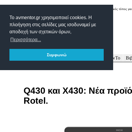
Δικτυακός τόπος για
Το avmentor.gr χρησιμοποιεί cookies. Η
πλοήγηση στις σελίδες μας ισοδυναμεί με
αποδοχή των σχετικών όρων,
Περισσότερα...
Συμφωνώ
Πρωτοσέλιδο
Δοκιμές
Άρθρα
Τεχνολογία
HowTo
Βι
Q430 και Χ430: Νέα προϊό
Rotel.