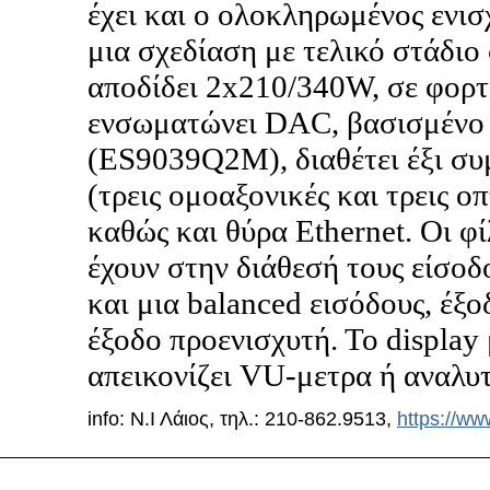
έχει και ο ολοκληρωμένος ενισ
μια σχεδίαση με τελικό στάδιο
αποδίδει 2x210/340W, σε φορτ
ενσωματώνει DAC, βασισμένο 
(ES9039Q2M), διαθέτει έξι συ
(τρεις ομοαξονικές και τρεις 
καθώς και θύρα Ethernet. Οι φ
έχουν στην διάθεσή τους είσοδο
και μια balanced εισόδους, έξ
έξοδο προενισχυτή. Το display 
απεικονίζει VU-μετρα ή αναλυ
info: Ν.Ι Λάιος, τηλ.: 210-862.9513,
https://ww