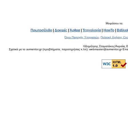
Μοιράσου το:
Πρωτοσέλιδο
|
Δοκιμές
|
Άρθρα
|
Τεχνολογία
|
HowTo
|
Βιβλιο
Όροι Παροχής Υπηρεσιών
,
Πολιτική Χρήσης Coo
©Δημήτρης Σταματάκος/Ακραίες Ε
Σχετικά με το avmentor.gr (προβλήματα, παρατηρήσεις κ.λπ): webmaster@avmentor.gr Eπαφ