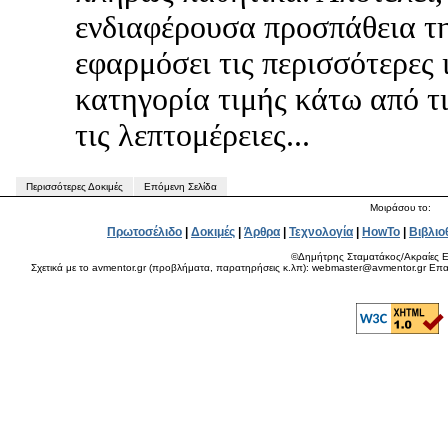
ενδιαφέρουσα προσπάθεια τ
εφαρμόσει τις περισσότερες ι
κατηγορία τιμής κάτω από τι
τις λεπτομέρειες...
Περισσότερες Δοκιμές
Επόμενη Σελίδα
Μοιράσου το:
Πρωτοσέλιδο
|
Δοκιμές
|
Άρθρα
|
Τεχνολογία
|
HowTo
|
Βιβλιο
©Δημήτρης Σταματάκος/Ακραίες Ε
Σχετικά με το avmentor.gr (προβλήματα, παρατηρήσεις κ.λπ): webmaster@avmentor.gr Eπαφ