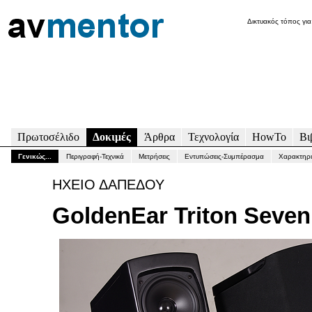
Δικτυακός τόπος για
Πρωτοσέλιδο
Δοκιμές
Άρθρα
Τεχνολογία
HowTo
Βι
Γενικώς...
Περιγραφή-Τεχνικά
Μετρήσεις
Εντυπώσεις-Συμπέρασμα
Χαρακτηρι
ΗΧΕΙΟ ΔΑΠΕΔΟΥ
GoldenEar Triton Seven