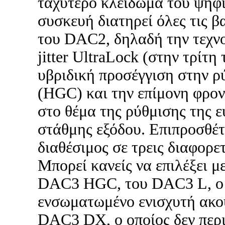
ταχύτερο κλείδωμα του ψηφι
συσκευή διατηρεί όλες τις β
του DAC2, δηλαδή την τεχν
jitter UltraLock (στην τρίτη
υβριδική προσέγγιση στην ρ
(HGC) και την επίμονη φρο
στο θέμα της ρύθμισης της ε
στάθμης εξόδου. Επιπροσθέτ
διαθέσιμος σε τρεις διαφορετ
Μπορεί κανείς να επιλέξει μ
DAC3 HGC, του DAC3 L, ο ο
ενσωματωμένο ενισχυτή ακο
DAC3 DX, ο οποίος δεν περ