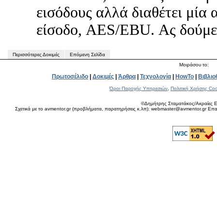
εισόδους αλλά διαθέτει μία
είσοδο, AES/EBU. Ας δούμε τ
Περισσότερες Δοκιμές
Επόμενη Σελίδα
Μοιράσου το:
Πρωτοσέλιδο
|
Δοκιμές
|
Άρθρα
|
Τεχνολογία
|
HowTo
|
Βιβλιο
Όροι Παροχής Υπηρεσιών
,
Πολιτική Χρήσης Coo
©Δημήτρης Σταματάκος/Ακραίες Ε
Σχετικά με το avmentor.gr (προβλήματα, παρατηρήσεις κ.λπ): webmaster@avmentor.gr Eπαφ