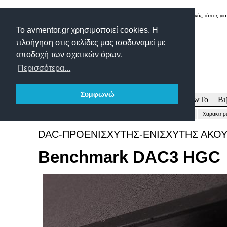
Δικτυακός τόπος για
Το avmentor.gr χρησιμοποιεί cookies. Η
πλοήγηση στις σελίδες μας ισοδυναμεί με
αποδοχή των σχετικών όρων,
Περισσότερα...
Συμφωνώ
Πρωτοσέλιδο
Δοκιμές
Άρθρα
Τεχνολογία
HowTo
Βι
Γενικώς...
Περιγραφή-Τεχνικά
Μετρήσεις
Εντυπώσεις-Συμπέρασμα
Χαρακτηρι
DAC-ΠΡΟΕΝΙΣΧΥΤΗΣ-ΕΝΙΣΧΥΤΗΣ ΑΚΟ
Benchmark DAC3 HGC