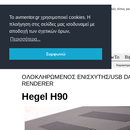
Δικτυακός τόπος για
Το avmentor.gr χρησιμοποιεί cookies. Η
πλοήγηση στις σελίδες μας ισοδυναμεί με
αποδοχή των σχετικών όρων,
Περισσότερα...
Συμφωνώ
Πρωτοσέλιδο
Δοκιμές
Άρθρα
Τεχνολογία
HowTo
Βι
Γενικώς...
Περιγραφή-Τεχνικά
Μετρήσεις
Εντυπώσεις-Συμπέρασμα
Χαρακτηρι
ΟΛΟΚΛΗΡΩΜΕΝΟΣ ΕΝΙΣΧΥΤΗΣ/USB DA
RENDERER
Hegel H90