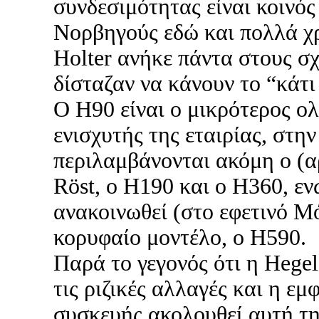
συνδεσιμότητας είναι κοινός
Νορβηγούς εδώ και πολλά χρ
Holter ανήκε πάντα στους σχ
δίσταζαν να κάνουν το “κάτ
O Η90 είναι ο μικρότερος 
ενισχυτής της εταιρίας, στην
περιλαμβάνονται ακόμη ο (α
Röst, ο H190 και ο H360, εν
ανακοινωθεί (στο εφετινό Μ
κορυφαίο μοντέλο, ο Η590.
Παρά το γεγονός ότι η Hegel 
τις ριζικές αλλαγές και η εμ
συσκευής ακολουθεί αυτή τη