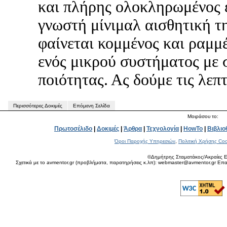
και πλήρης ολοκληρωμένος ε
γνωστή μίνιμαλ αισθητική τ
φαίνεται κομμένος και ραμμέ
ενός μικρού συστήματος με 
ποιότητας. Ας δούμε τις λεπτ
Περισσότερες Δοκιμές
Επόμενη Σελίδα
Μοιράσου το:
Πρωτοσέλιδο
|
Δοκιμές
|
Άρθρα
|
Τεχνολογία
|
HowTo
|
Βιβλιο
Όροι Παροχής Υπηρεσιών
,
Πολιτική Χρήσης Coo
©Δημήτρης Σταματάκος/Ακραίες Ε
Σχετικά με το avmentor.gr (προβλήματα, παρατηρήσεις κ.λπ): webmaster@avmentor.gr Eπαφ