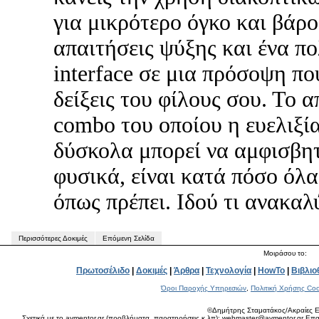
για μικρότερο όγκο και βάρο
απαιτήσεις ψύξης και ένα π
interface σε μια πρόσοψη πο
δείξεις του φίλους σου. Το α
combo του οποίου η ευελιξί
δύσκολα μπορεί να αμφισβητ
φυσικά, είναι κατά πόσο όλ
όπως πρέπει. Ιδού τι ανακαλ
Περισσότερες Δοκιμές
Επόμενη Σελίδα
Μοιράσου το:
Πρωτοσέλιδο
|
Δοκιμές
|
Άρθρα
|
Τεχνολογία
|
HowTo
|
Βιβλιο
Όροι Παροχής Υπηρεσιών
,
Πολιτική Χρήσης Coo
©Δημήτρης Σταματάκος/Ακραίες Ε
Σχετικά με το avmentor.gr (προβλήματα, παρατηρήσεις κ.λπ): webmaster@avmentor.gr Eπαφ