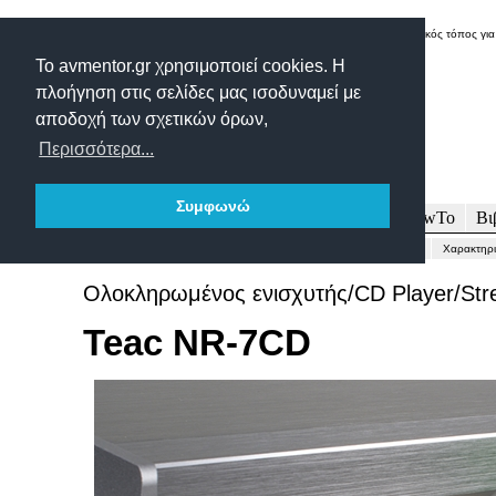
Δικτυακός τόπος για
Το avmentor.gr χρησιμοποιεί cookies. Η
πλοήγηση στις σελίδες μας ισοδυναμεί με
αποδοχή των σχετικών όρων,
Περισσότερα...
Συμφωνώ
Πρωτοσέλιδο
Δοκιμές
Άρθρα
Τεχνολογία
HowTo
Βι
Γενικώς...
Περιγραφή-Τεχνικά
Μετρήσεις
Εντυπώσεις-Συμπέρασμα
Χαρακτηρι
Ολοκληρωμένος ενισχυτής/CD Player/Str
Teac NR-7CD