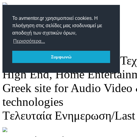
Το avmentor.gr χρησιμοποιεί cookies. Η
πλοήγηση στις σελίδες μας ισοδυναμεί με
αποδοχή των σχετικών όρων,
Περισσότερα...
Δικτυακός τόπος για τις Τε
Συμφωνώ
High End, Home Entertain
Greek site for Audio Vide
technologies
Tελευταία Ενημερωση/Last 