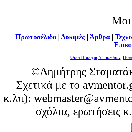
Μοι
Πρωτοσέλιδο
|
Δοκιμές
|
Άρθρα
|
Τεχνο
Επικο
Όροι Παροχής Υπηρεσιών
,
Πολι
©Δημήτρης Σταματάκ
Σχετικά με το avmentor.
κ.λπ): webmaster@avmentor
σχόλια, ερωτήσεις κ