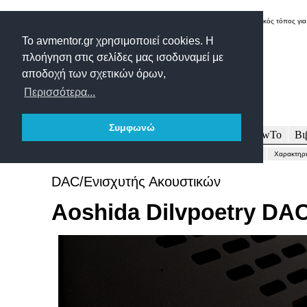
Δικτυακός τόπος για
Το avmentor.gr χρησιμοποιεί cookies. Η
πλοήγηση στις σελίδες μας ισοδυναμεί με
αποδοχή των σχετικών όρων,
Περισσότερα...
Συμφωνώ
Πρωτοσέλιδο
Δοκιμές
Άρθρα
Τεχνολογία
HowTo
Βι
Γενικώς...
Περιγραφή-Τεχνικά
Μετρήσεις
Εντυπώσεις-Συμπέρασμα
Χαρακτηρι
DAC/Ενισχυτής Ακουστικών
Aoshida Dilvpoetry DA