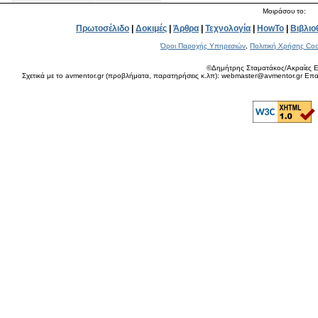
Μοιράσου το:
Πρωτοσέλιδο
|
Δοκιμές
|
Άρθρα
|
Τεχνολογία
|
HowTo
|
Βιβλιο
Όροι Παροχής Υπηρεσιών
,
Πολιτική Χρήσης Coo
©Δημήτρης Σταματάκος/Ακραίες Ε
Σχετικά με το avmentor.gr (προβλήματα, παρατηρήσεις κ.λπ): webmaster@avmentor.gr Eπαφ