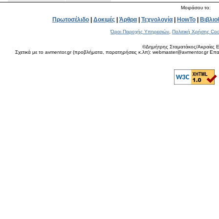
Μοιράσου το:
Πρωτοσέλιδο
|
Δοκιμές
|
Άρθρα
|
Τεχνολογία
|
HowTo
|
Βιβλιο
Όροι Παροχής Υπηρεσιών
,
Πολιτική Χρήσης Coo
©Δημήτρης Σταματάκος/Ακραίες Ε
Σχετικά με το avmentor.gr (προβλήματα, παρατηρήσεις κ.λπ): webmaster@avmentor.gr Eπαφ