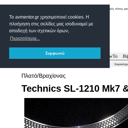
Δικτυακός τόπος για
Το avmentor.gr χρησιμοποιεί cookies. Η
πλοήγηση στις σελίδες μας ισοδυναμεί με
αποδοχή των σχετικών όρων,
Περισσότερα...
Συμφωνώ
Πρωτοσέλιδο
Δοκιμές
Άρθρα
Τεχνολογία
HowTo
Βι
Γενικώς...
Περιγραφή-Τεχνικά
Μετρήσεις
Εντυπώσεις-Συμπέρασμα
Χαρακτηρι
Πλατό/Βραχίονας
Technics SL-1210 Mk7 