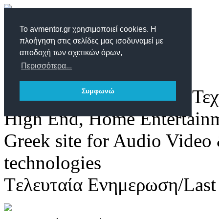
Το avmentor.gr χρησιμοποιεί cookies. Η
πλοήγηση στις σελίδες μας ισοδυναμεί με
αποδοχή των σχετικών όρων,
Περισσότερα...
Δικτυακός τόπος για τις Τε
Συμφωνώ
High End, Home Entertain
Greek site for Audio Vide
technologies
Tελευταία Ενημερωση/Last 