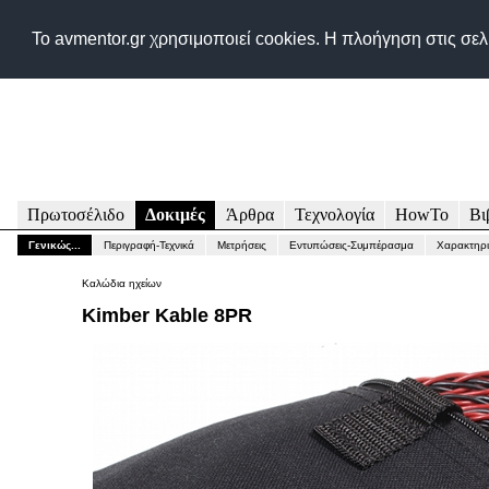
Δικτυακός τόπος για
Το avmentor.gr χρησιμοποιεί cookies. Η πλοήγηση στις σε
Πρωτοσέλιδο
Δοκιμές
Άρθρα
Τεχνολογία
HowTo
Βι
Γενικώς...
Περιγραφή-Τεχνικά
Μετρήσεις
Εντυπώσεις-Συμπέρασμα
Χαρακτηρι
Καλώδια ηχείων
Kimber Kable 8PR