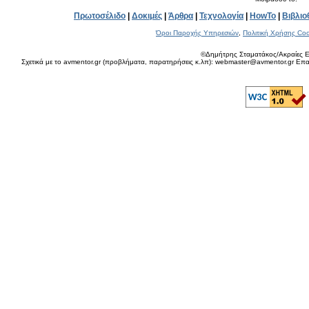
Πρωτοσέλιδο
|
Δοκιμές
|
Άρθρα
|
Τεχνολογία
|
HowTo
|
Βιβλιο
Όροι Παροχής Υπηρεσιών
,
Πολιτική Χρήσης Coo
©Δημήτρης Σταματάκος/Ακραίες Ε
Σχετικά με το avmentor.gr (προβλήματα, παρατηρήσεις κ.λπ): webmaster@avmentor.gr Eπαφ