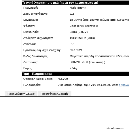
Τεχνικά Χαρακτηριστικά (κατά τον κατασκευαστή)
Περιγραφή:
Ηχείο βάσης
Δρόμοι/Μεγάφωνα:
2/2
Μεγάφωνα:
1x μιντ/γούφερ 180mm (κώνος από αλουμίνιο
Φόρτιση:
Bass reflex (Aeroflex)
Ευαισθησία:
88dB (2.83V)
Απόκριση συχνότητας:
40Hz-25kHz (-3dB)
Αντίσταση:
8Ω
Προτεινόμενη ισχύς ενισχυτή:
50-150W
Άλλες δυνατότητες:
Μαγνητική στήριξη προστατευτικού πλέγματο
Διαστάσεις:
380x200x350 (mm, υxπxβ)
Βάρος:
9.5kg
Τιμή - Πληροφορίες
Ophidian Audio Seren:
€3.790
Πληροφορίες:
Ακουστική Κρήτης, τηλ.: 210-964.9420, web:
https://
Προηγούμενη Σελίδα
Περισσότερες Δοκιμές
Μοιράσου το: