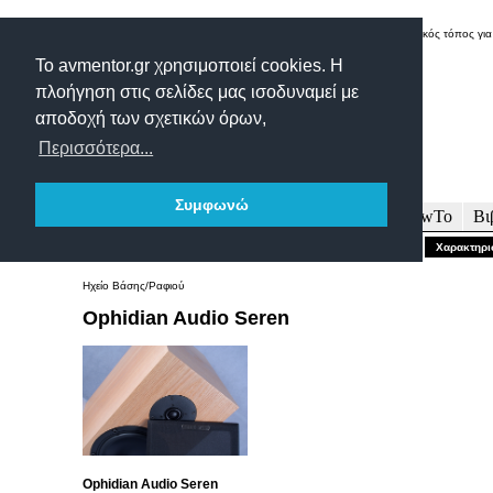
Δικτυακός τόπος για
Το avmentor.gr χρησιμοποιεί cookies. Η
πλοήγηση στις σελίδες μας ισοδυναμεί με
αποδοχή των σχετικών όρων,
Περισσότερα...
Συμφωνώ
Πρωτοσέλιδο
Δοκιμές
Άρθρα
Τεχνολογία
HowTo
Βι
Γενικώς...
Περιγραφή-Τεχνικά
Μετρήσεις
Εντυπώσεις-Συμπέρασμα
Χαρακτηρι
Ηχείο Βάσης/Ραφιού
Ophidian Audio Seren
Ophidian Audio Seren