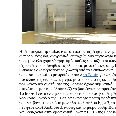
Η στρατηγική της Cabasse σε ότι αφορά τις σειρές των ηχεί
διαδεδομένες και, διαχρονικά, επιτυχείς: Μια τεχνολογία
προς μοντέλα χαμηλότερης τιμής καθώς ωριμάζει και αποδ
σχεδιάσεις που συνήθως τις βλέπουμε μόνο σε εκθέσεις.
Cabasse έγινε περισσότερο γνωστή από τα εντυπωσιακά “
περισσότερα σπίτια με προϊόντα όπως
το Baltic
, για να ε
μοντέλων της εταιρίας. Σήμερα, μόνο δύο από τις οκτώ συ
πολυκαναλικά συστήματα της Cabasse έχουν συμβατικά με
συχνότητες με τις υπόλοιπες έξι να βασίζονται σε ομοαξον
Το Iroise 3 είναι ένα ηχείο δαπέδου το οποίο ανήκει στη σ
κορυφαίο μοντέλο της. Η σειρά έκανε για πρώτη φορά την
περιλαμβάνει τρία ακόμη μοντέλα, το δαπέδου Egea 3, το
περιφερειακό) Ambrose 3, καθώς και το μικρό βάσης Bora.
και βασίζονται στην ομοαξονική μονάδα BC13 της Cabass