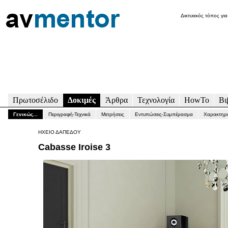
Δικτυακός τόπος για
Πρωτοσέλιδο
Δοκιμές
Άρθρα
Τεχνολογία
HowTo
Βι
Γενικώς...
Περιγραφή-Τεχνικά
Μετρήσεις
Εντυπώσεις-Συμπέρασμα
Χαρακτηρι
ΗΧΕΙΟ ΔΑΠΕΔΟΥ
Cabasse Iroise 3