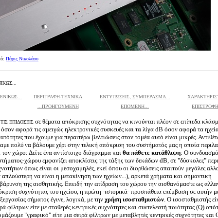
τό:
Πάρις Νικολάου
ΙΚΩΣ...
ΕΝΙΚΩΣ...
ΠΕΡΙΓΡΑΦΗ-ΤΕΧΝΙΚΑ
ΕΝΤΥΠΩΣΕΙΣ, ΣΥΜΠΕΡΑΣΜΑ...
ΧΑΡΑΚΤΗΡΙΣΤ
...ΠΡΟΗΓΟΥΜΕΝΗ
ΕΠΟΜΕΝΗ...
ΕΠΙΣΤΡΟΦΗ
σε θέματα απόκρισης συχνότητας να κινούνται πλέον σε επίπεδα κλάσ
ΤΙΣ ΕΠΙΔΟΣΕΙΣ
όσον αφορά τις αμειγώς ηλεκτρονικές συσκευές και τα λίγα dB όσον αφορά τα ηχεία
ατότητες που έχουμε για περαιτέρω βελτιώσεις στον τομέα αυτό είναι μικρές. Αντιθέτ
λαμε πολύ να βάλουμε χέρι στην τελική απόκριση του συστήματός μας η οποία περιλ
 τον χώρο: Δείτε ένα αντίστοιχο διάγραμμα και
θα πάθετε κατάθλιψη
: Ο συνδυασμ
στήματος-χώρου εμφανίζει αποκλίσεις της τάξης των δεκάδων dB, σε "δύσκολες" περ
νοτήτων όπως είναι οι μεσοχαμηλές, εκεί όπου οι διορθώσεις απαιτούν μεγάλες αλλα
 απλούστερη να είναι η μετακίνηση των ηχείων...), αρκετά χρήματα και σημαντική
ιβάρυνση της αισθητικής. Επειδή την επίδραση του χώρου την αισθανόμαστε ως αλλα
όκριση συχνότητας του ηχείου, η πρώτη -ιστορικά- προσπάθεια επέμβαση σε αυτήν 
ξεργασίας σήματος έγινε, λογικά, με την
χρήση ισοσταθμιστών
. Ο ισοσταθμιστής εί
ρά φίλτρων είτε με σταθερές κεντρικές συχνότητες και συντελεστή ποιότητας (Q) οπότ
μάζουμε "γραφικό" είτε μια σειρά φίλτρων με μεταβλητές κεντρικές συχνότητες και 