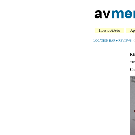
Πρωτοσέλιδο
Aρ
LOCATION BAR►REVIEWS:
R
ΨΗ
C