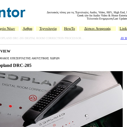
Δικτυακός τόπος για τις Τεχνολογίες Audio, Video, HiFi, High End,
Greek site for Audio Video & Home Enterta
Tελευταία Ενημερωση/Last Update
χείο Νέων
Αρθρα
Τεχνολογία
HowTo
Δίσκοι
Αναφοράς
Link
COPLAND DRC-205 DIGITAL ROOM CORRECTION PROCESSOR...
AV 
EVIEW
ΦΙΑΚΟΣ ΕΠΕΞΕΡΓΑΣΤΗΣ ΑΚΟΥΣΤΙΚΗΣ ΧΩΡΩΝ
opland DRC-205