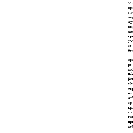
το
ορ
εί
πε
σχε
συ
απ
κρ
χρο
πε
δι
την
αμο
με
πλ
θέ
βοη
γί
σή
υπ
στ
πρ
κρ
να 
κα
αρ
πι
τη