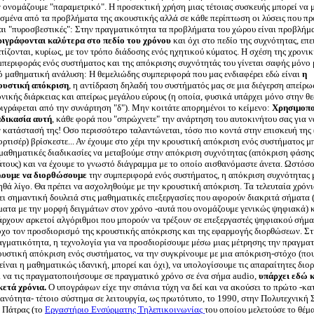
ν ονομάζουμε "παραμετρικό". Η προσεκτική χρήση μιας τέτοιας συσκευής μπορεί να 
ισμένα από τα προβλήματα της ακουστικής αλλά σε κάθε περίπτωση οι λύσεις που πρ
ναι "πυροσβεστικές": Στην πραγματικότητα τα προβλήματα του χώρου είναι προβλήμ
ριγράφονται καλύτερα στο πεδίο του χρόνου
και όχι στο πεδίο της συχνότητας, επε
τίζονται, κυρίως, με τον τρόπο διάδοσης ενός ηχητικού κύματος. Η σχέση της χρονικ
μπεριφοράς ενός συστήματος και της απόκρισης συχνότητάς του γίνεται σαφής μόνο
ό μαθηματική ανάλυση: Η θεμελιώδης συμπεριφορά που μας ενδιαφέρει εδώ είναι
η
ουστική απόκριση
, η αντίδραση δηλαδή του συστήματός μας σε μια διέγερση απείρω
νικής διάρκειας και απείρως μεγάλου εύρους (η οποία, φυσικά υπάρχει μόνο στην θ
ριγράφεται από την συνάρτηση "δ"). Μην κοιτάτε απορημένοι το κείμενο:
Χρησιμοπο
αδικασία αυτή
, κάθε φορά που "σπρώχνετε" την ανάρτηση του αυτοκινήτου σας για να
 κατάστασή της! Οσο περισσότερο ταλαντώνεται, τόσο πιο κοντά στην επισκευή της 
ρτισέρ) βρίσκεστε... Αν έχουμε στο χέρι την κρουστική απόκριση ενός συστήματος 
 μαθηματικές διαδικασίες να μεταβούμε στην απόκριση συχνότητας (απόκριση φάσης
άτους) και να έχουμε το γνωστό διάγραμμα με το οποίο αισθανόμαστε άνετα. Ωστόσ
λουμε να διορθώσουμε
την συμπεριφορά ενός συστήματος, η απόκριση συχνότητας 
θά λίγο. Θα πρέπει να ασχοληθούμε με την κρουστική απόκριση. Τα τελευταία χρόνι
νει σημαντική δουλειά στις μαθηματικές επεξεργασίες που αφορούν διακριτά σήματα
ματα με την μορφή δειγμάτων στον χρόνο -αυτά που ονομάζουμε γενικώς ψηφιακά) 
άρχουν αρκετοί αλγόριθμοι που μπορούν να τρέξουν σε επεξεργαστές ψηφιακού σήμα
όχο τον προσδιορισμό της κρουστικής απόκρισης και της εφαρμογής διορθώσεων. Σ
αγματικότητα, η τεχνολογία για να προσδιορίσουμε μέσω μιας μέτρησης την πραγμα
ουστική απόκριση ενός συστήματος, να την συγκρίνουμε με μια απόκριση-στόχο (πο
είναι η μαθηματικώς ιδανική, μπορεί και όχι), να υπολογίσουμε τις απαραίτητες διο
ι να τις πραγματοποιήσουμε σε πραγματικό χρόνο σε ένα σήμα audio,
υπάρχει εδώ κ
κετά χρόνια.
Ο υπογράφων είχε την σπάνια τύχη να δεί και να ακούσει το πρώτο -κ
θανότητα- τέτοιο σύστημα σε λειτουργία, ως πρωτότυπο, το 1990, στην Πολυτεχνική
ς Πάτρας (το
Εργαστήριο Ενσύρματης Τηλεπικοινωνίας
του οποίου μελετούσε το θέμα