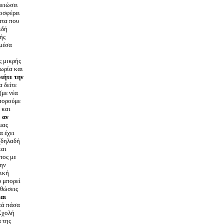
μειώσει
οσφέρει
ατα που
ιδή
ής
 μέσα
ς μικρής
εωρία και
ιήτε την
 δείτε
(με νέα
μπορούμε
 και
ο
αν
μας
α έχει
 (δηλαδή
και
τος με
την
τική
υ μπορεί
ρθώσεις
αι
ατά πάσα
 Σχολή
 της