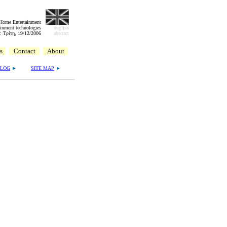
 Home Entertainment
inment technologies
english
: Τρίτη, 19/12/2006
abstract
s
Contact
About
BLOG
►
SITE MAP
►