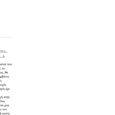
ΙΚΑ...
...►
ματος του
, οι
ως, θα
αμβάνει
ός
ιοχές
γές (με
γή στην
μέσω
ναι μια
ε τον
Q οπότε