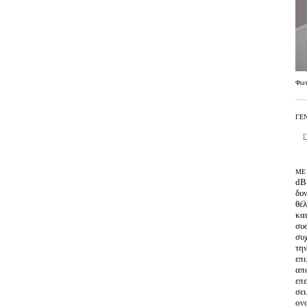
Φω
ΓΕΝ
Γ
ΜΕ 
dB 
δυν
θέ
και
συ
συχ
την
επ
απ
επε
σει
ονο