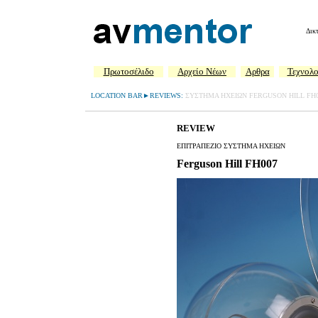
Δικ
Πρωτοσέλιδο
Aρχείο Νέων
Αρθρα
Τεχνολο
LOCATION BAR►REVIEWS:
ΣΥΣΤΗΜΑ ΗΧΕΙΩΝ FERGUSON HILL FH00
REVIEW
ΕΠΙΤΡΑΠΕΖΙΟ ΣΥΣΤΗΜΑ ΗΧΕΙΩΝ
Ferguson Hill FH007