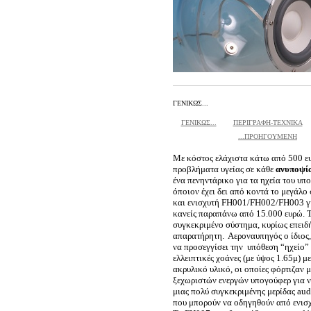
ΓΕΝΙΚΩΣ...
ΓΕΝΙΚΩΣ...
ΠΕΡΙΓΡΑΦΗ-ΤΕΧΝΙΚΑ
...ΠΡΟΗΓΟΥΜΕΝΗ
Με κόστος ελάχιστα κάτω από 500 ευ
προβλήματα υγείας σε κάθε
ανυποψί
ένα πενηντάρικο για τα ηχεία του υπ
όποιον έχει δει από κοντά το μεγάλο
και ενισχυτή FH001/FH002/FH003 για
κανείς παραπάνω από 15.000 ευρώ. Τη
συγκεκριμένο σύστημα, κυρίως επειδ
απαρατήρητη. Αεροναυπηγός ο ίδιος, 
να προσεγγίσει την υπόθεση “ηχείο”
ελλειπτικές χοάνες (με ύψος 1.65μ) 
ακρυλικό υλικό, οι οποίες φόρτιζαν 
ξεχωριστών ενεργών υπογούφερ για ν
μιας πολύ συγκεκριμένης μερίδας aud
που μπορούν να οδηγηθούν από ενισχυ