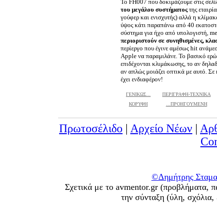
To FH007 που δοκιμάζουμε στις σελί
του μεγάλου συστήματος
της εταιρί
γούφερ και ενισχυτής) αλλά η κλίμακ
ύψος κάτι παραπάνω από 40 εκατοστ
σύστημα για ήχο από υπολογιστή, me
περιοριστούν σε συνηθισμένες, κλασ
περίεργο που έγινε αμέσως hit ανάμε
Apple να παραμιλάνε. Το βασικό ερώτ
επιδέχονται κλιμάκωσης, το αν δηλα
αν απλώς μοιάζει οπτικά με αυτό. Σε
έχει ενδιαφέρον!
ΓΕΝΙΚΩΣ...
ΠΕΡΙΓΡΑΦΗ-ΤΕΧΝΙΚΑ
ΚΟΡΥΦΗ
...ΠΡΟΗΓΟΥΜΕΝΗ
Πρωτοσέλιδο
|
Αρχείο Νέων
|
Αρ
Con
©Δημήτρης Σταματ
Σχετικά με το avmentor.gr (προβλήματα, π
την σύνταξη (ύλη, σχόλια,