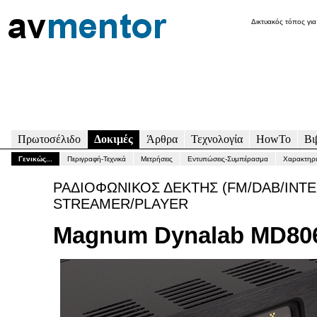
Δικτυακός τόπος για
Πρωτοσέλιδο
Δοκιμές
Άρθρα
Τεχνολογία
HowTo
Βι
Γενικώς...
Περιγραφή-Τεχνικά
Μετρήσεις
Εντυπώσεις-Συμπέρασμα
Χαρακτηρι
ΡΑΔΙΟΦΩΝΙΚΟΣ ΔΕΚΤΗΣ (FM/DAB/INTE
STREAMER/PLAYER
Magnum Dynalab MD80