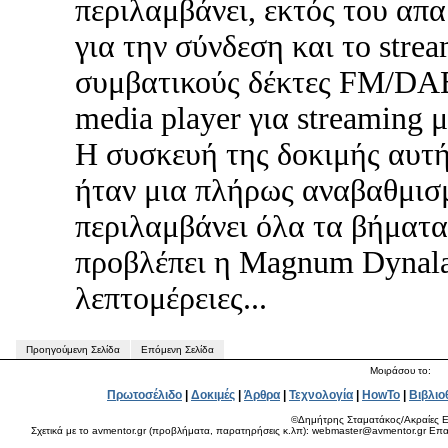
περιλαμβάνει, εκτός του απα
για την σύνδεση και το stre
συμβατικούς δέκτες FM/DAB
media player για streaming
Η συσκευή της δοκιμής αυτή
ήταν μια πλήρως αναβαθμισ
περιλαμβάνει όλα τα βήματα
προβλέπει η Magnum Dynala
λεπτομέρειες...
Προηγούμενη Σελίδα
Επόμενη Σελίδα
Μοιράσου το:
Πρωτοσέλιδο
|
Δοκιμές
|
Άρθρα
|
Τεχνολογία
|
HowTo
|
Βιβλιο
©Δημήτρης Σταματάκος/Ακραίες Ε
Σχετικά με το avmentor.gr (προβλήματα, παρατηρήσεις κ.λπ): webmaster@avmentor.gr Eπαφ