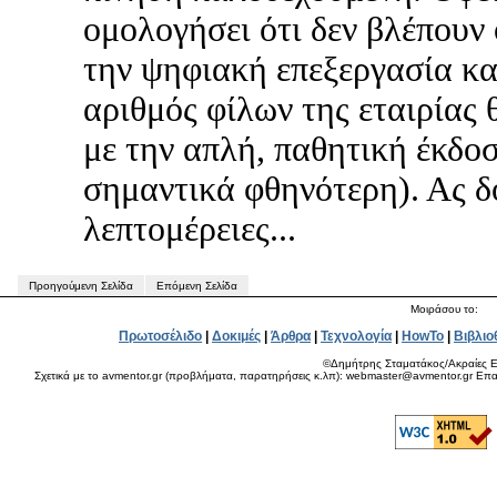
ομολογήσει ότι δεν βλέπουν 
την ψηφιακή επεξεργασία κα
αριθμός φίλων της εταιρίας 
με την απλή, παθητική έκδοσ
σημαντικά φθηνότερη). Ας δ
λεπτομέρειες...
Προηγούμενη Σελίδα
Επόμενη Σελίδα
Μοιράσου το:
Πρωτοσέλιδο
|
Δοκιμές
|
Άρθρα
|
Τεχνολογία
|
HowTo
|
Βιβλιο
©Δημήτρης Σταματάκος/Ακραίες Ε
Σχετικά με το avmentor.gr (προβλήματα, παρατηρήσεις κ.λπ): webmaster@avmentor.gr Eπαφ