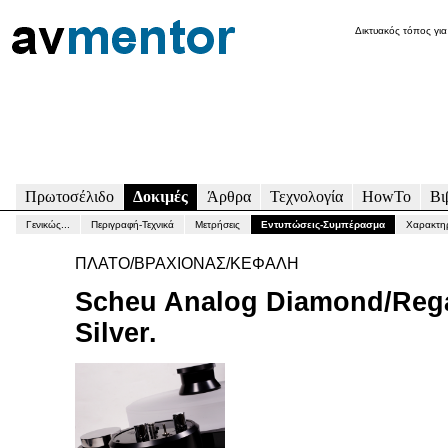
Δικτυακός τόπος για
Πρωτοσέλιδο
Δοκιμές
Άρθρα
Τεχνολογία
HowTo
Βι
Γενικώς...
Περιγραφή-Τεχνικά
Μετρήσεις
Εντυπώσεις-Συμπέρασμα
Χαρακτηρ
ΠΛΑΤΟ/ΒΡΑΧΙΟΝΑΣ/ΚΕΦΑΛΗ
Scheu Analog Diamond/Reg
Silver.