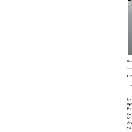
Φω
ΓΕΝ
Γ
Εκ
πρ
Εντ
χων
Μα
Δε
να