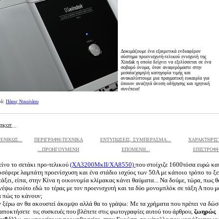
Δοκιμάζουμε ένα εξαιρετικά ενδιαφέρον
σύστημα προενισχυτή-τελικού ενισχυτή της
Xindak η οποία δείχνει να εξελίσσεται σε ένα
σοβαρό όνομα, όταν αναφερόμαστε στην
μεσαία/χαμηλή κατηγορία τιμής και
ανακαλύπτουμε μια πραγματική ευκαιρία για
όποιον αναζητά άνεση οδήγησης και ηχητική
συνέπεια!
τό:
Πάρις Νικολάου
ΙΚΩΣ...
ΕΝΙΚΩΣ...
ΠΕΡΙΓΡΑΦΗ-ΤΕΧΝΙΚΑ
ΕΝΤΥΠΩΣΕΙΣ, ΣΥΜΠΕΡΑΣΜΑ...
ΧΑΡΑΚΤΗΡΙΣΤ
...ΠΡΟΗΓΟΥΜΕΝΗ
ΕΠΟΜΕΝΗ...
ΕΠΙΣΤΡΟΦΗ
είνο το σετάκι προ-τελικού
(ΧΑ3200ΜκΙΙ/ΧΑ8550)
που στοίχιζε 1600τόσα ευρώ κα
οσέφερε λαμπάτη προενίσχυση και ένα στάδιο ισχύος των 50A με κάποιο τρόπο το ξε
άξει, είπα, στην Κίνα η οικονομία κλίμακας κάνει θαύματα... Να δούμε, τώρα, πως θ
έψω ετούτο εδώ το τέρας με τον προενισχυτή και τα δύο μονομπλόκ σε τάξη Α που μο
 πώς το κάνουν;
ν ξέρω αν θα ακουστεί άκομψο αλλά θα το γράψω: Με τα χρήματα που πρέπει να δώσε
 αποκτήσετε τις συσκευές που βλέπετε στις φωτογραφίες αυτού του άρθρου,
ζωηρώς