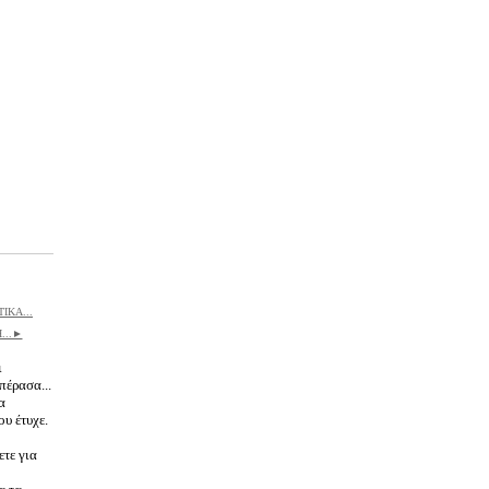
ΙΚΑ...
...►
ι
πέρασα...
α
υ έτυχε.
τε για