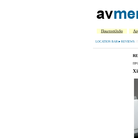
Πρωτοσέλιδο
Aρ
LOCATION BAR►REVIEWS:
R
ΠΡ
Xi