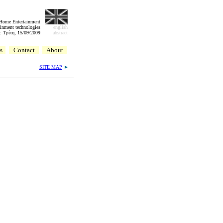
 Home Entertainment
inment technologies
english
: Τρίτη, 15/09/2009
abstract
s
Contact
About
SITE MAP
►