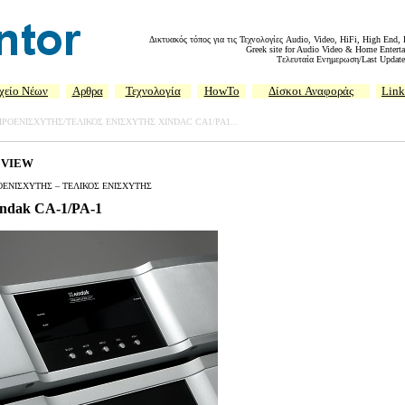
Δικτυακός τόπος για τις Τεχνολογίες Audio, Video, HiFi, High End,
Greek site for Audio Video & Home Enterta
Tελευταία Ενημερωση/Last Update
χείο Νέων
Αρθρα
Τεχνολογία
HowTo
Δίσκοι
Αναφοράς
Link
ΠΡΟΕΝΙΣΧΥΤΗΣ/ΤΕΛΙΚΟΣ ΕΝΙΣΧΥΤΗΣ XINDAC CA1/PA1...
EVIEW
ΟΕΝΙΣΧΥΤΗΣ – ΤΕΛΙΚΟΣ ΕΝΙΣΧΥΤΗΣ
ndak CA-1/PA-1