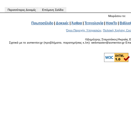
Περισσότερες Δοκιμές
Επόμενη Σελίδα
Μοιράσου το:
Πρωτοσέλιδο
|
Δοκιμές
|
Άρθρα
|
Τεχνολογία
|
HowTo
|
Βιβλιο
Όροι Παροχής Υπηρεσιών
,
Πολιτική Χρήσης Coo
©Δημήτρης Σταματάκος/Ακραίες Ε
Σχετικά με το avmentor.gr (προβλήματα, παρατηρήσεις κ.λπ): webmaster@avmentor.gr Eπαφ