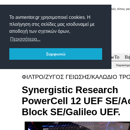
Δικτυακός τόπος για
Το avmentor.gr χρησιμοποιεί cookies. Η
πλοήγηση στις σελίδες μας ισοδυναμεί με
αποδοχή των σχετικών όρων,
Περισσότερα...
Συμφωνώ
Πρωτοσέλιδο
Δοκιμές
Άρθρα
Τεχνολογία
HowTo
Βι
Γενικώς...
Περιγραφή-Τεχνικά
Μετρήσεις
Εντυπώσεις-Συμπέρασμα
Χαρακτηρι
ΦΙΛΤΡΟ/ΖΥΓΟΣ ΓΕΙΩΣΗΣ/ΚΑΛΩΔΙΟ ΤΡ
Synergistic Research
PowerCell 12 UEF SE/A
Block SE/Galileo UEF.