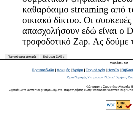
καθαρόαιμο streaming από το
οικιακό δίκτυο. Οι συσκευές
απασχολήσουν εδώ είναι ο 
τροφοδοτικό Zap. Ας δούμε τ
Περισσότερες Δοκιμές
Επόμενη Σελίδα
Μοιράσου το:
Πρωτοσέλιδο
|
Δοκιμές
|
Άρθρα
|
Τεχνολογία
|
HowTo
|
Βιβλιο
Όροι Παροχής Υπηρεσιών
,
Πολιτική Χρήσης Coo
©Δημήτρης Σταματάκος/Ακραίες Ε
Σχετικά με το avmentor.gr (προβλήματα, παρατηρήσεις κ.λπ): webmaster@avmentor.gr Eπαφ