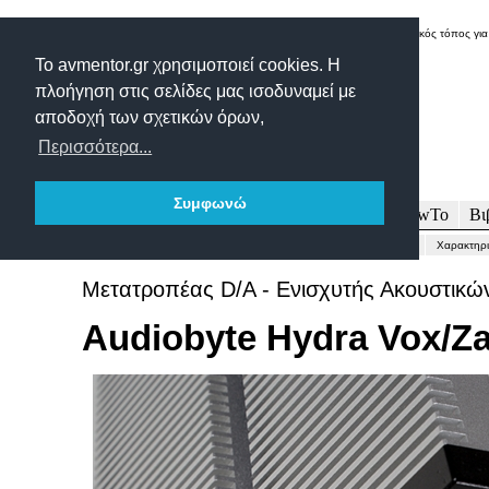
Δικτυακός τόπος για
Το avmentor.gr χρησιμοποιεί cookies. Η
πλοήγηση στις σελίδες μας ισοδυναμεί με
αποδοχή των σχετικών όρων,
Περισσότερα...
Συμφωνώ
Πρωτοσέλιδο
Δοκιμές
Άρθρα
Τεχνολογία
HowTo
Βι
Γενικώς...
Περιγραφή-Τεχνικά
Μετρήσεις
Εντυπώσεις-Συμπέρασμα
Χαρακτηρι
Μετατροπέας D/A - Ενισχυτής Ακουστικών
Audiobyte Hydra Vox/Z