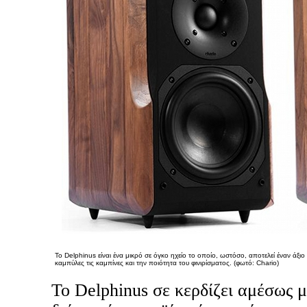
Το Delphinus είναι ένα μικρό σε όγκο ηχείο το οποίο, ωστόσο, αποτελεί έναν άξιο 
καμπύλες τις καμπίνες και την ποιότητα του φινιρίσματος. (φωτό: Chario)
Το Delphinus σε κερδίζει αμέσως μ