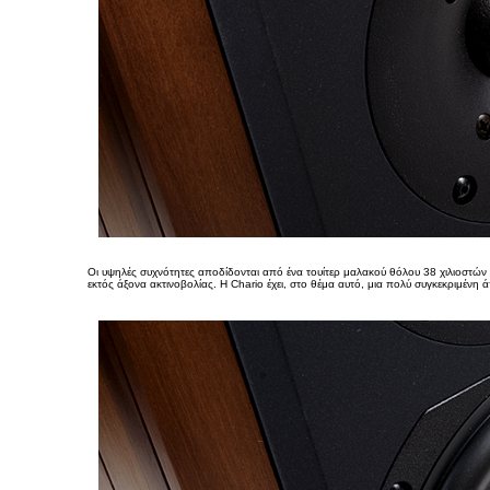
Οι υψηλές συχνότητες αποδίδονται από ένα τουίτερ μαλακού θόλου 38 χιλιοστών 
εκτός άξονα ακτινοβολίας. Η Chario έχει, στο θέμα αυτό, μια πολύ συγκεκριμένη 