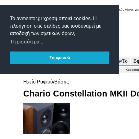
Δικτυακός τόπος για
Το avmentor.gr χρησιμοποιεί cookies. Η
πλοήγηση στις σελίδες μας ισοδυναμεί με
αποδοχή των σχετικών όρων,
Περισσότερα...
Συμφωνώ
Πρωτοσέλιδο
Δοκιμές
Άρθρα
Τεχνολογία
HowTo
Βι
Γενικώς...
Περιγραφή-Τεχνικά
Μετρήσεις
Εντυπώσεις-Συμπέρασμα
Χαρακτηρ
Ηχείο Ραφιού/Βάσης
Chario Constellation MKII D