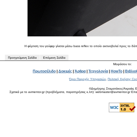
Η φόρτιση του γούφερ γίνεται μέσω bass reflex το οποίο ακτινοβολεί προς το δά
Προηγούμενη Σελίδα
Επόμενη Σελίδα
Μοιράσου το:
Πρωτοσέλιδο
|
Δοκιμές
|
Άρθρα
|
Τεχνολογία
|
HowTo
|
Βιβλιο
Όροι Παροχής Υπηρεσιών
,
Πολιτική Χρήσης Coo
©Δημήτρης Σταματάκος/Ακραίες Ε
Σχετικά με το avmentor.gr (προβλήματα, παρατηρήσεις κ.λπ): webmaster@avmentor.gr Eπαφ