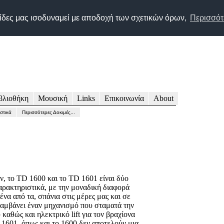
 τις Τεχνολογίες Audio, Video, HiFi, High End, Home Entertainment
λίδες μας ισοδυναμεί με αποδοχή των σχετικών όρων,
Περισσότε
Greek site for Audio Video & Home Entertainment technologies
Go to
Tελευταία Ενημερωση/Last Update: Τρίτη, 26/01/2021
AVMENTOR.net
βλιοθήκη
Μουσική
Links
Επικοινωνία
About
στικά
Περισσότερες Δοκιμές...
ν, το TD 1600 και το TD 1601 είναι δύο
χαρακτηριστικά, με την μοναδική διαφορά
ένα από τα, σπάνια στις μέρες μας και σε
λαμβάνει έναν μηχανισμό που σταματά την
καθώς και ηλεκτρικό lift για τον βραχίονα
ο 1601, όπως και το 1600 δεν αποτελούν μια