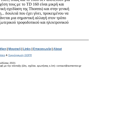
χέση τους με το TD 160 είναι μικρή και
σική σχεδίαση της Thorens) και στην γενική
η... δουλειά που έχει γίνει, προκειμένου να
άνεται μια σημαντική αλλαγή στον τρόπο
εξωτερικού τροφοδοτικού και ηλεκτρονικού
θήκη
|
Μουσική
|
Links
|
Επικοινωνία
|
About
kies
&
Συμμόρφωση GDPR
κδόσεις 2021
ή με την σύνταξη (ύλη, σχόλια, ερωτήσεις κ.λπ): contact@avmentor.gr