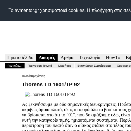
Δικτυακός τόπος για
Το avmentor.gr χρησιμοποιεί cookies. Η πλοήγηση στις σε
Πρωτοσέλιδο
Δοκιμές
Άρθρα
Τεχνολογία
HowTo
Βι
Γενικώς...
Περιγραφή-Τεχνικά
Μετρήσεις
Εντυπώσεις-Συμπέρασμα
Χαρακτηρι
Πλατό/Βραχίονας
Thorens TD 1601/TP 92
Ας ξεκινήσουμε με δύο σημαντικές διευκρινήσεις. Πρώτο
ακριβώς όμοια πλατό, σε ό,τι αφορά όλα τα βασικά τους 
να βρίσκεται στο ότι το “01”, που δοκιμάζουμε εδώ, είναι 
αυτή την κατηγορία τιμής, ημιαυτόματα συστήματα. Περι
περιστροφή του πλατό όταν ο δίσκος φτάσει στο τέλος του 
το οποίο υλοποιείται με έναν απλό διακόπτη. Δεύτερον, τ