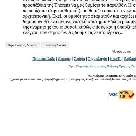
προσπάθεια της Thorens να μας θυμίσει το παρελθόν. Η σ
περιορίζεται στην αισθητική (που θυμίζει αρκετά την κλα
αρχιτεκτονική. Εκεί, οι ομοιότητες σταματούν και αρχίζει 
δημιουργηθεί ένα ανταγωνιστικό σύστημα. Εδώ περιλαμβ
της ανάρτησης του υποσασί, καθώς επίσης και η ύπαρξη 
ελέγχου των στροφών. Ας δούμε τις λεπτομέρειες...
Περισσότερες Δοκιμές
Επόμενη Σελίδα
Μοιράσου το:
Πρωτοσέλιδο
|
Δοκιμές
|
Άρθρα
|
Τεχνολογία
|
HowTo
|
Βιβλιο
Όροι Παροχής Υπηρεσιών
,
Πολιτική Χρήσης Coo
©Δημήτρης Σταματάκος/Ακραίες Ε
Σχετικά με το avmentor.gr (προβλήματα, παρατηρήσεις κ.λπ): webmaster@avmentor.gr Eπαφ