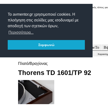
Δικτυακός τόπος για
Το avmentor.gr χρησιμοποιεί cookies. Η
πλοήγηση στις σελίδες μας ισοδυναμεί με
αποδοχή των σχετικών όρων,
Περισσότερα...
Συμφωνώ
Πρωτοσέλιδο
Δοκιμές
Άρθρα
Τεχνολογία
HowTo
Βι
Γενικώς...
Περιγραφή-Τεχνικά
Μετρήσεις
Εντυπώσεις-Συμπέρασμα
Χαρακτηρ
Πλατό/Βραχίονας
Thorens TD 1601/TP 92