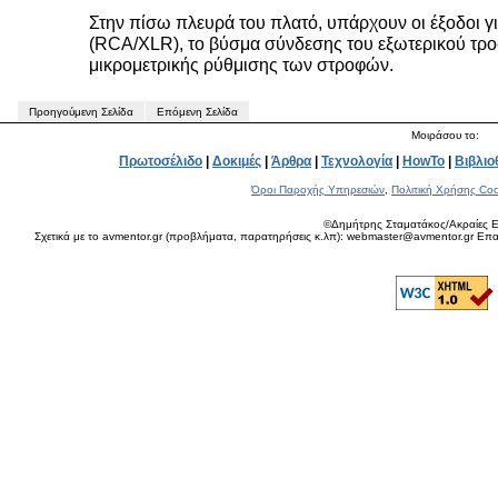
Στην πίσω πλευρά του πλατό, υπάρχουν οι έξοδοι γ
(RCA/XLR), το βύσμα σύνδεσης του εξωτερικού τρο
μικρομετρικής ρύθμισης των στροφών.
Προηγούμενη Σελίδα
Επόμενη Σελίδα
Μοιράσου το:
Πρωτοσέλιδο
|
Δοκιμές
|
Άρθρα
|
Τεχνολογία
|
HowTo
|
Βιβλιο
Όροι Παροχής Υπηρεσιών
,
Πολιτική Χρήσης Coo
©Δημήτρης Σταματάκος/Ακραίες Ε
Σχετικά με το avmentor.gr (προβλήματα, παρατηρήσεις κ.λπ): webmaster@avmentor.gr Eπαφ