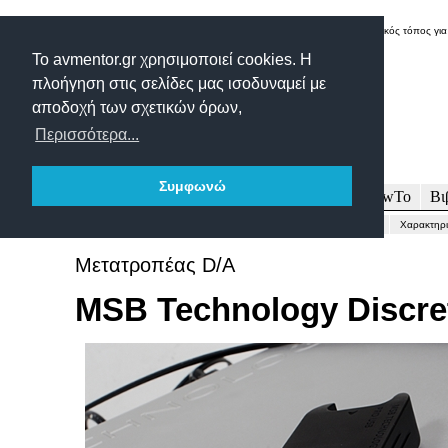
Δικτυακός τόπος για
Το avmentor.gr χρησιμοποιεί cookies. Η
πλοήγηση στις σελίδες μας ισοδυναμεί με
αποδοχή των σχετικών όρων,
Περισσότερα...
Συμφωνώ
Πρωτοσέλιδο
Δοκιμές
Άρθρα
Τεχνολογία
HowTo
Βι
Γενικώς...
Περιγραφή-Τεχνικά
Μετρήσεις
Εντυπώσεις-Συμπέρασμα
Χαρακτηρι
Μετατροπέας D/A
MSB Technology Discr