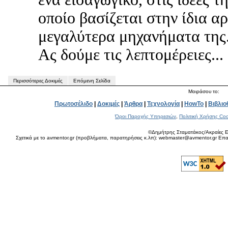
οποίο βασίζεται στην ίδια αρ
μεγαλύτερα μηχανήματα της
Ας δούμε τις λεπτομέρειες...
Περισσότερες Δοκιμές
Επόμενη Σελίδα
Μοιράσου το:
Πρωτοσέλιδο
|
Δοκιμές
|
Άρθρα
|
Τεχνολογία
|
HowTo
|
Βιβλιο
Όροι Παροχής Υπηρεσιών
,
Πολιτική Χρήσης Coo
©Δημήτρης Σταματάκος/Ακραίες Ε
Σχετικά με το avmentor.gr (προβλήματα, παρατηρήσεις κ.λπ): webmaster@avmentor.gr Eπαφ