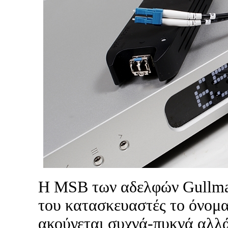
Η MSB των αδελφών Gullman
του κατασκευαστές το όνομ
ακούγεται συχνά-πυκνά αλλά