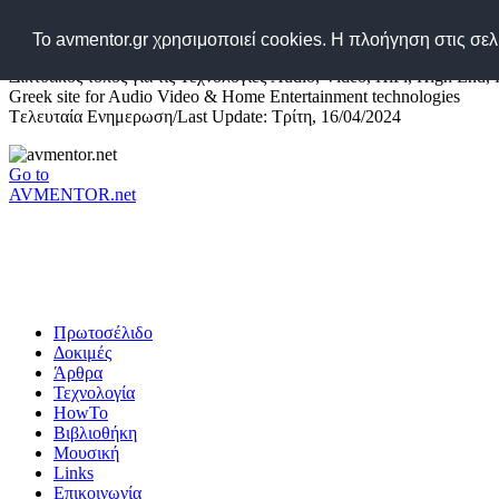
Το avmentor.gr χρησιμοποιεί cookies. Η πλοήγηση στις σε
Δικτυακός τόπος για τις Τεχνολογίες Audio, Video, HiFi, High End,
Greek site for Audio Video & Home Entertainment technologies
Tελευταία Ενημερωση/Last Update: Τρίτη, 16/04/2024
Go to
AVMENTOR.net
Πρωτοσέλιδο
Δοκιμές
Άρθρα
Τεχνολογία
HowTo
Βιβλιοθήκη
Μουσική
Links
Επικοινωνία