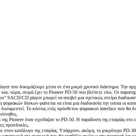
layer που δοκιμάζουμε μέσα σε ένα μικρό χρονικό διάστημα. Την αρχ
ι, τώρα, σειρά έχει το Pioneer PD-50 που βλέπετε εδώ. Οι παρατηρη
του” SACD/CD player μπορεί να αποβεί μια σχετικώς στείρα διαδικασί
 ψηφιακών δίσκων φαίνεται να είναι μια διαδικασία την οποία οι κα
δυσαρεστεί. Το κόστος ενός πρόσθετου ψηφιακού interface που θα διευ
 σύνηθες.
 της Pioneer όταν σχεδίαζαν το PD-50. Η παράδοση της εταιρίας στο σ
γες προσδοκίες.
ίτε στον κατάλογο της εταιρίας. Υπάρχουν, ακόμη, το μικρότερο PD-3
 στη κατασκευή της συσκευή που θα τραβήξει αμέσως την προσοχή όσω