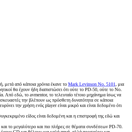
ή, μετά από κάποια χρόνια έκανε το
Mark Levinson No. 5101
, μια
τικοί θα έχουν ήδη διαπιστώσει ότι ούτε το PD-50, ούτε το No.
α. Από εδώ, το avmentor, το τελευταίο τέτοιο μηχάνημα ίσως να
τασκευαστές την βλέπουν ως πρόσθετη δυνατότητα σε κάποια
ρύνει την χρήση ενός player είναι μικρό και είναι δεδομένο ότι
υγκεκριμένο είδος είναι δεδομένη και η επιστροφή της εδώ και
0 και το μεγαλύτερο και πιο πλήρες σε θέματα συνδέσεων PD-70.
ν έχουν CD και θέλουν μια καλή πηγή, αλλά προσφέρει και