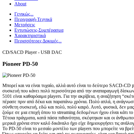
About
Γενικώς...
Περιγραφή-Τεχνικά
Μετρήσεις
Εντυπώσεις-Συμπέρασμα
Χαρακτηριστικά
Περισσότερες Δοκιμές...
CD/SACD Player - USB DAC
Pioneer PD-50
Μπορεί και να είναι τυχαίο, αλλά αυτό είναι το δεύτερο SACD-CD p
συσκευή που κάνει πολύ περισσότερα από την αναπαραγωγή δίσκων κα
5101 είναι καθαρόαιμα players. Για την ακρίβεια, η αναζήτηση “σκέ
πέρασε πριν από δέκα και παραπάνω χρόνια. Πολύ απλά, η ανάγνωση
σύνθετη συσκευή, εδώ και πολύ, πολύ καιρό. Αυτό, φυσικά, δεν μας 
ζούμε σε μια εποχή όπου το streaming δεδομένων ήχου είναι κάτι το
Τέτοια πράγματα, κατά πάσα πιθανότητα, σκέφτηκαν και οι άνθρωποι
μερικά χρόνια στον καλό δικάναλο ήχο είχε δημιουργήσει τις ανάλο
Το PD-50 είναι το μεσαίο μοντέλο των players που μπορείτε να βρε
Όπως μπορείτε να δείτε και από τις φωτογραφίες, είναι μια βαριά