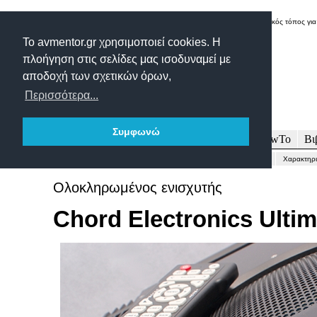
Δικτυακός τόπος για
Το avmentor.gr χρησιμοποιεί cookies. Η
πλοήγηση στις σελίδες μας ισοδυναμεί με
αποδοχή των σχετικών όρων,
Περισσότερα...
Συμφωνώ
Πρωτοσέλιδο
Δοκιμές
Άρθρα
Τεχνολογία
HowTo
Βι
Γενικώς...
Περιγραφή-Τεχνικά
Μετρήσεις
Εντυπώσεις-Συμπέρασμα
Χαρακτηρι
Ολοκληρωμένος ενισχυτής
Chord Electronics Ultim