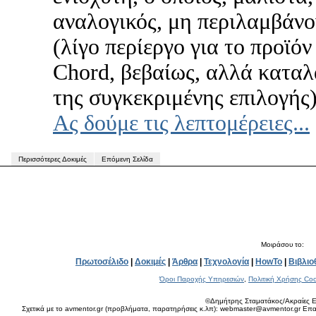
αναλογικός, μη περιλαμβάν
(λίγο περίεργο για το προϊόν
Chord, βεβαίως, αλλά καταλ
της συγκεκριμένης επιλογής)
Ας δούμε τις λεπτομέρειες...
Περισσότερες Δοκιμές
Επόμενη Σελίδα
Μοιράσου το:
Πρωτοσέλιδο
|
Δοκιμές
|
Άρθρα
|
Τεχνολογία
|
HowTo
|
Βιβλιο
Όροι Παροχής Υπηρεσιών
,
Πολιτική Χρήσης Coo
©Δημήτρης Σταματάκος/Ακραίες Ε
Σχετικά με το avmentor.gr (προβλήματα, παρατηρήσεις κ.λπ): webmaster@avmentor.gr Eπαφ