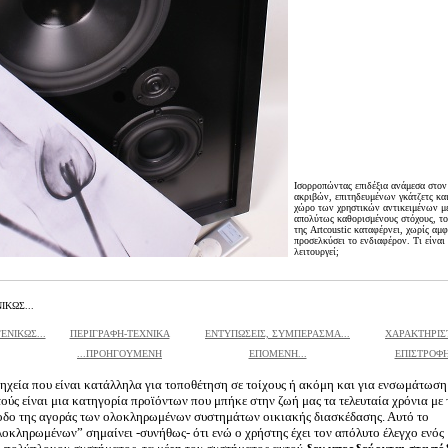
Ισορροπώντας επιδέξια ανάμεσα στο
ακριβών, επιτηδευμένων γκάτζετς κα
χώρο των χρηστικών αντικειμένων μ
απολύτως καθορισμένους στόχους, το
της Artcoustic καταφέρνει, χωρίς αμφ
προσελκύσει το ενδιαφέρον. Τι είναι
λειτουργεί;
ΙΚΩΣ...
ΕΝΙΚΩΣ...
ΠΕΡΙΓΡΑΦΗ-ΤΕΧΝΙΚΑ
ΕΝΤΥΠΩΣΕΙΣ, ΣΥΜΠΕΡΑΣΜΑ...
ΧΑΡΑΚΤΗΡΙΣΤ
...ΠΡΟΗΓΟΥΜΕΝΗ
ΕΠΟΜΕΝΗ...
ΕΠΙΣΤΡΟΦΗ
 ηχεία που είναι κατάλληλα για τοποθέτηση σε τοίχους ή ακόμη και για ενσωμάτωση
ούς είναι μια κατηγορία προϊόντων που μπήκε στην ζωή μας τα τελευταία χρόνια με 
οδο της αγοράς των ολοκληρωμένων συστημάτων οικιακής διασκέδασης. Αυτό το
λοκληρωμένων” σημαίνει -συνήθως- ότι ενώ ο χρήστης έχει τον απόλυτο έλεγχο ενός