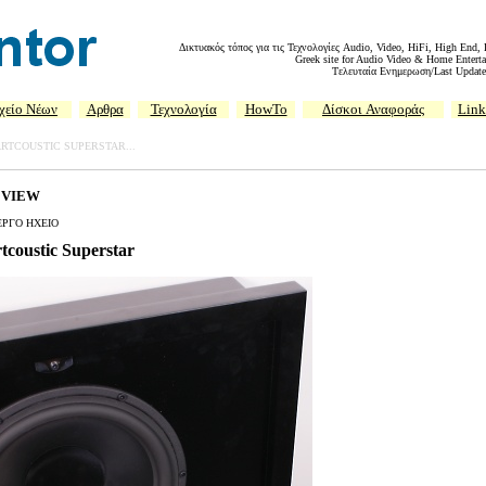
Δικτυακός τόπος για τις Τεχνολογίες Audio, Video, HiFi, High End,
Greek site for Audio Video & Home Enterta
Tελευταία Ενημερωση/Last Update
χείο Νέων
Αρθρα
Τεχνολογία
HowTo
Δίσκοι
Αναφοράς
Link
RTCOUSTIC SUPERSTAR...
EVIEW
ΕΡΓΟ ΗΧΕΙΟ
tcoustic Superstar