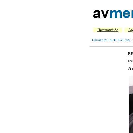
Πρωτοσέλιδο
Aρ
LOCATION BAR►REVIEWS:
A
R
ΕΝ
Ar