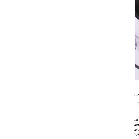
ΓΕΝ
Γ
Τα
αυτ
άν
“ο