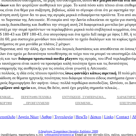
ι πολύπλοκου συστήματος, τα μέρη του συστήματος αυτού
δεν μπερδεύονται στα πό
οίκων
και δεν φορτίζουν αισθητικά τον χώρο. Το κατά πόσο κάτι τέτοιο είναι επιθυ
υς είναι ένα θέμα για συζήτηση, βεβαίως, αλλά το σίγουρο είναι ότι με αφετηρία την
ίτηση αυτή έχουν δει το φως της αγοράς μερικά ενδιαφέροντα προϊόντα. Ένα από αυ
 το Superstar της Artcoustic. Η εταιρία από την Δανία ειδικεύεται σε ηχεία για συστ
ιακής διασκέδασης και διαθέτει την στιγμή αυτή 24 διαφορετικά μοντέλα (αν μέτρη
στά) με την σειρά προϊόντων να περιλαμβάνει μερικά πολύ επιβλητικά κομμάτια, όπ
 180-43 και DFF 180-43, ένα υπογούφερ και ένα ηχείο full range με ύψος 1.80, ή τ
ti 60, μια συστοιχία μονάδων που υλοποιούν το ηχείο διαλόγων και τα κυρίως ηχεί
στήματος σε μια μονάδα με πλάτος 2 μέτρων.
Superstar, από την άλλη, έχει πολύ πιο λογικές διαστάσεις και απευθύνεται σε όσους
λαν ένα ηχείο με δυνατότητα τοποθέτησης σε τοίχο που να μπορεί να υποστηρίζει όλε
γές και των
διάφορα προσωπικά media players
της αγοράς, του iPod περιλαμβανόμ
 ταυτόχρονα είναι ικανό να προσφέρει καλή ποιότητα ήχου και τις δυνατότητες
σαρμογής της αισθητικής για τις οποίες είναι γνωστή η Artcoustic.
 πολλούς, η ιδέα ενός τέτοιου προϊόντος
ίσως φαντάζει κάπως αιρετική
. Η πολύ μέτ
ράδοση σε θέματα ηχητικής ποιότητας που διάφορα τέτοιου είδους συστήματα έχουν
ρούς δημιουργήσει δεν αφήνει -ίσως- πολλά περιθώρια αισιοδοξίας. Ωστόσο, οι Δαν
ωρίζουν από ηχεία
και, όπως θα δείτε, αυτό έχει μεγάλη σημασία τελικώς...
ΕΝΙΚΩΣ...
ΠΕΡΙΓΡΑΦΗ-ΤΕΧΝΙΚΑ
ΕΝΤΥΠΩΣΕΙΣ, ΣΥΜΠΕΡΑΣΜΑ...
ΧΑΡΑΚΤΗΡΙΣΤ
ΚΟΡΥΦΗ
...ΠΡΟΗΓΟΥΜΕΝΗ
ΕΠΟΜΕΝΗ...
ΕΠΙΣΤΡΟΦΗ
τοσέλιδο
|
Αρχείο Νέων
|
Αρθρα
|
Τεχνολογία
|
HowTo
|
Δίσκοι
|
Links
|
Contact
|
Α
©Δημήτρης Σταματάκος/Ακραίες Εκδόσεις 2009
r (προβλήματα, παρατηρήσεις κ.λπ):
webmaster@avmentor.gr
Eπαφή με την σύνταξη (ύλη, σχόλια, ερωτήσεις κ