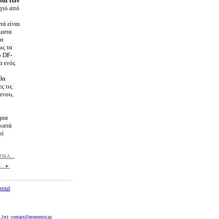
δια των
μητό από
τά είναι
ήματα
σα
ως τα
ο DF-
α ενός
 θα
ς τις
ενου,
ρια
 κατά
οί
ΙΚΑ...
...►
bout
.λπ):
contact@avmentor.gr