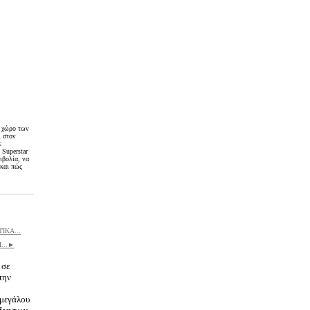
ν χώρο των
ι στον
ε
 Superstar
ιβολία, να
 και πώς
ΙΚΑ...
...►
 σε
την
 μεγάλου