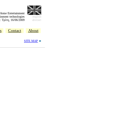
 Home Entertainment
inment technologies
english
: Τρίτη, 16/06/2009
abstract
s
Contact
About
SITE MAP
►