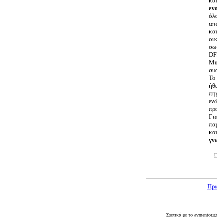
κα
εν
όλο
απα
και
οικ
σω
DFS
Mul
συ
Το 
ήθε
πη
ενώ
προ
Για
πα
και
γν
Γ
Πρω
Σχετικά με το avmentor.g