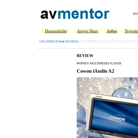
Δικ
Πρωτοσέλιδο
Aρχείο Νέων
Αρθρα
Τεχνολο
LOCATION BAR►REVIEWS:
MULTIMEDIA PLAYER COWON iAUDIO A2
REVIEW
ΦΟΡΗΤΟ MULTIMEDIA PLAYER
Cowon iAudio A2