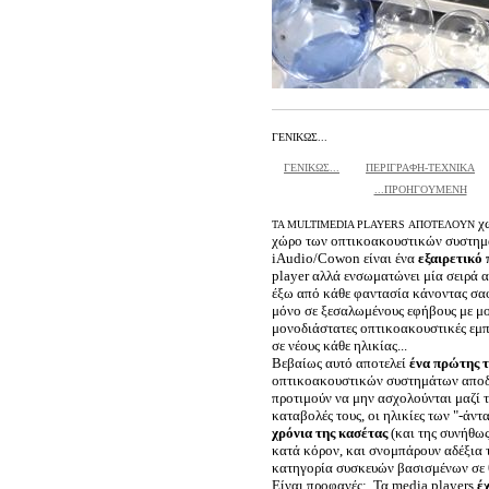
ΓΕΝΙΚΩΣ...
ΓΕΝΙΚΩΣ...
ΠΕΡΙΓΡΑΦΗ-ΤΕΧΝΙΚΑ
...ΠΡΟΗΓΟΥΜΕΝΗ
χω
TA MULTIMEDIA PLAYERS ΑΠΟΤΕΛΟΥΝ
χώρο των οπτικοακουστικών συστημά
iAudio/Cowon είναι ένα
εξαιρετικό
player αλλά ενσωματώνει μία σειρά α
έξω από κάθε φαντασία κάνοντας σαφέ
μόνο σε ξεσαλωμένους εφήβους με μου
μονοδιάστατες οπτικοακουστικές εμπε
σε νέους κάθε ηλικίας...
Βεβαίως αυτό αποτελεί
ένα πρώτης τ
οπτικοακουστικών συστημάτων αποδέ
προτιμούν να μην ασχολούνται μαζί τ
καταβολές τους, οι ηλικίες των "-άν
χρόνια της κασέτας
(και της συνήθω
κατά κόρον, και σνομπάρουν αδέξια 
κατηγορία συσκευών βασισμένων σε θ
Είναι προφανές: Τα media players
έ