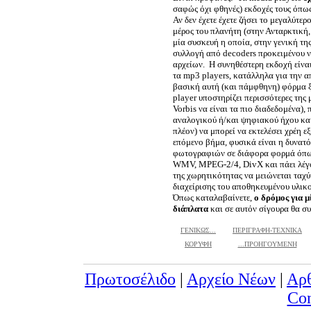
σαφώς όχι φθηνές) εκδοχές τους όπως
Αν δεν έχετε έχετε ζήσει το μεγαλύτε
μέρος του πλανήτη (στην Ανταρκτική, 
μία συσκευή η οποία, στην γενική τ
συλλογή από decoders προκειμένου ν
αρχείων. Η συνηθέστερη εκδοχή είναι
τα mp3 players, κατάλληλα για την 
βασική αυτή (και πάμφθηνη) φόρμα ξ
player υποστηρίζει περισσότερες τη
Vorbis να είναι τα πιο διαδεδομένα),
αναλογικού ή/και ψηφιακού ήχου και
πλέον) να μπορεί να εκτελέσει χρέη 
επόμενο βήμα, φυσικά είναι η δυνατ
φωτογραφιών σε διάφορα φορμά όπως
WMV, MPEG-2/4, DivX και πάει λέγον
της χωρητικότητας να μειώνεται ταχύτ
διαχείρισης του αποθηκευμένου υλικο
Όπως καταλαβαίνετε,
ο δρόμος για 
διάπλατα
και σε αυτόν σίγουρα θα συ
ΓΕΝΙΚΩΣ...
ΠΕΡΙΓΡΑΦΗ-ΤΕΧΝΙΚΑ
ΚΟΡΥΦΗ
...ΠΡΟΗΓΟΥΜΕΝΗ
Πρωτοσέλιδο
|
Αρχείο Νέων
|
Αρ
Con