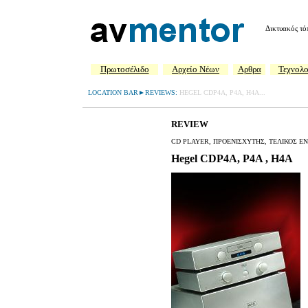
Δικτυακός τό
Πρωτοσέλιδο
Aρχείο Νέων
Αρθρα
Τεχνολο
LOCATION BAR►REVIEWS:
HEGEL CDP4A, P4A, H4A...
REVIEW
CD PLAYER, ΠΡΟΕΝΙΣΧΥΤΗΣ, ΤΕΛΙΚΟΣ Ε
Hegel CDP4A, P4A , H4A