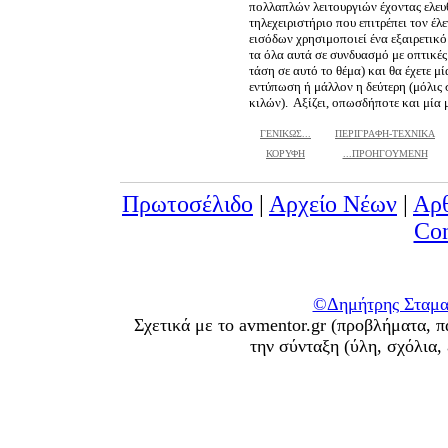
πολλαπλών λειτουργιών έχοντας ελευθ
τηλεχειριστήριο που επιτρέπει τον έλ
εισόδων χρησιμοποιεί ένα εξαιρετικ
τα όλα αυτά σε συνδυασμό με οπτικές
τάση σε αυτό το θέμα) και θα έχετε μ
εντύπωση ή μάλλον η δεύτερη (μόλις 
κιλών). Αξίζει, οπωσδήποτε και μία μα
ΓΕΝΙΚΩΣ...
ΠΕΡΙΓΡΑΦΗ-ΤΕΧΝΙΚΑ
ΚΟΡΥΦΗ
...ΠΡΟΗΓΟΥΜΕΝΗ
Πρωτοσέλιδο
|
Αρχείο Νέων
|
Αρ
Con
©Δημήτρης Σταματ
Σχετικά με το avmentor.gr (προβλήματα, π
την σύνταξη (ύλη, σχόλια,