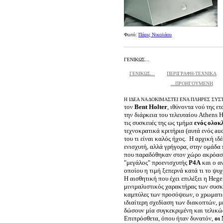
Φωτό:
Πάρις Νικολάου
ΓΕΝΙΚΩΣ...
ΓΕΝΙΚΩΣ...
ΠΕΡΙΓΡΑΦΗ-ΤΕΧΝΙΚΑ
...ΠΡΟΗΓΟΥΜΕΝΗ
Η ΙΔΕΑ ΝΑ ΔΟΚΙΜΑΣΤΕΙ ΕΝΑ ΠΛΗΡΕΣ ΣΥ
τον
Bent Holter
, ιθύνοντα νού της ε
την διάρκεια του τελευταίου Athens 
τις συσκευές της ως τμήμα
ενός ολοκ
τεχνοκρατικά κριτήρια (αυτά ενός au
του τι είναι καλός ήχος. Η αρχική ι
ενισχυτή, αλλά γρήγορα, στην ομάδα 
που παραδόθηκαν στον χώρο ακρόασ
"μεγάλος" προενισχυτής
P4A
και ο α
οποίου η τιμή ξεπερνά κατά τι το ψυ
Η αισθητική που έχει επιλέξει η Hege
μινιμαλιστικός χαρακτήρας των συσ
καμπύλες των προσόψεων, ο χρωματισμ
ιδιαίτερη σχεδίαση των διακοπτών, 
δώσουν μία συγκεκριμένη και τελικώ
Eπιπρόσθετα, όπου ήταν δυνατόν,
οι