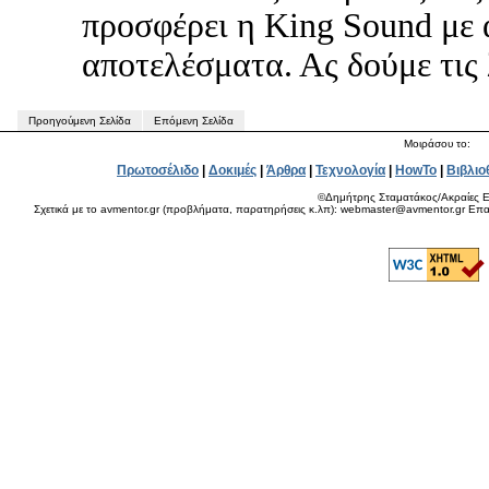
προσφέρει η King Sound με
αποτελέσματα. Ας δούμε τις 
Προηγούμενη Σελίδα
Επόμενη Σελίδα
Μοιράσου το:
Πρωτοσέλιδο
|
Δοκιμές
|
Άρθρα
|
Τεχνολογία
|
HowTo
|
Βιβλιο
©Δημήτρης Σταματάκος/Ακραίες Ε
Σχετικά με το avmentor.gr (προβλήματα, παρατηρήσεις κ.λπ): webmaster@avmentor.gr Eπαφ