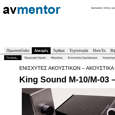
Δικτυακός τόπος για
Πρωτοσέλιδο
Δοκιμές
Άρθρα
Τεχνολογία
HowTo
Βι
Γενικώς...
Περιγραφή-Τεχνικά
Μετρήσεις
Εντυπώσεις-Συμπέρασμα
Χαρακτηρι
ΕΝΙΣΧΥΤΕΣ ΑΚΟΥΣΤΙΚΩΝ – ΑΚΟΥΣΤΙΚΑ
King Sound M-10/M-03 