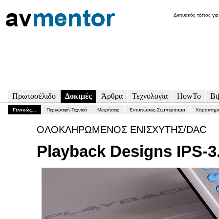
Δικτυακός τόπος για
Πρωτοσέλιδο
Δοκιμές
Άρθρα
Τεχνολογία
HowTo
Βι
Γενικώς...
Περιγραφή-Τεχνικά
Μετρήσεις
Εντυπώσεις-Συμπέρασμα
Χαρακτηρι
ΟΛΟΚΛΗΡΩΜΕΝΟΣ ΕΝΙΣΧΥΤΗΣ/DAC
Playback Designs IPS-3