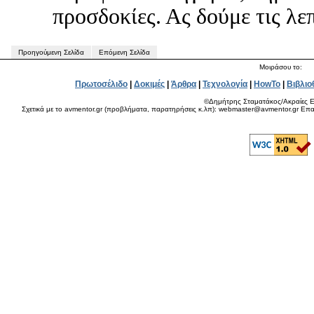
προσδοκίες. Ας δούμε τις λεπ
Προηγούμενη Σελίδα
Επόμενη Σελίδα
Μοιράσου το:
Πρωτοσέλιδο
|
Δοκιμές
|
Άρθρα
|
Τεχνολογία
|
HowTo
|
Βιβλιο
©Δημήτρης Σταματάκος/Ακραίες Ε
Σχετικά με το avmentor.gr (προβλήματα, παρατηρήσεις κ.λπ): webmaster@avmentor.gr Eπαφ