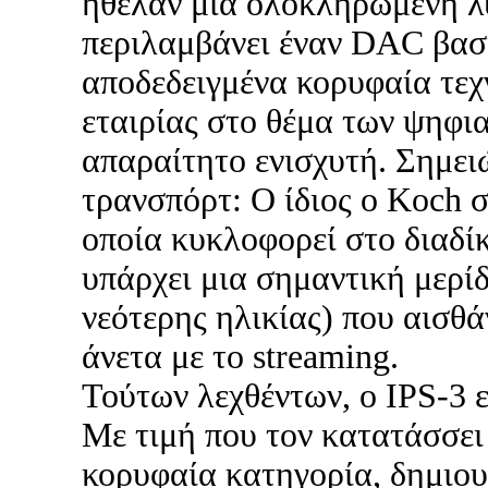
ήθελαν μια ολοκληρωμένη λ
περιλαμβάνει έναν DAC βασ
αποδεδειγμένα κορυφαία τεχ
εταιρίας στο θέμα των ψηφι
απαραίτητο ενισχυτή. Σημει
τρανσπόρτ: O ίδιος ο Koch σ
οποία κυκλοφορεί στο διαδίκ
υπάρχει μια σημαντική μερίδ
νεότερης ηλικίας) που αισθά
άνετα με το streaming.
Τούτων λεχθέντων, ο IPS-3 
Με τιμή που τον κατατάσσε
κορυφαία κατηγορία, δημιου