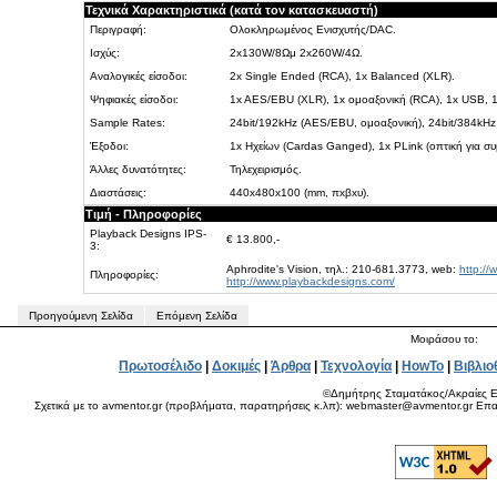
Τεχνικά Χαρακτηριστικά (κατά τον κατασκευαστή)
Περιγραφή:
Ολοκληρωμένος Ενισχυτής/DAC.
Ισχύς:
2x130W/8Ωμ 2x260W/4Ω.
Αναλογικές είσοδοι:
2x Single Ended (RCA), 1x Balanced (XLR).
Ψηφιακές είσοδοι:
1x AES/EBU (XLR), 1x ομοαξονική (RCA), 1x USB, 1
Sample Rates:
24bit/192kHz (AES/EBU, ομοαξονική), 24bit/384k
Έξοδοι:
1x Ηχείων (Cardas Ganged), 1x PLink (οπτική για συ
Άλλες δυνατότητες:
Τηλεχειρισμός.
Διαστάσεις:
440x480x100 (mm, πxβxυ).
Τιμή - Πληροφορίες
Playback Designs IPS-
€ 13.800,-
3:
Aphrodite's Vision, τηλ.: 210-681.3773, web:
http://
Πληροφορίες:
http://www.playbackdesigns.com/
Προηγούμενη Σελίδα
Επόμενη Σελίδα
Μοιράσου το:
Πρωτοσέλιδο
|
Δοκιμές
|
Άρθρα
|
Τεχνολογία
|
HowTo
|
Βιβλιο
©Δημήτρης Σταματάκος/Ακραίες Ε
Σχετικά με το avmentor.gr (προβλήματα, παρατηρήσεις κ.λπ): webmaster@avmentor.gr Eπαφ