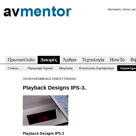
Δικτυακός τόπος για
Πρωτοσέλιδο
Δοκιμές
Άρθρα
Τεχνολογία
HowTo
Βι
Γενικώς...
Περιγραφή-Τεχνικά
Μετρήσεις
Εντυπώσεις-Συμπέρασμα
Χαρακτηρι
ΟΛΟΚΛΗΡΩΜΕΝΟΣ ΕΝΙΣΧΥΤΗΣ/DAC
Playback Designs IPS-3.
Playback Designs IPS-3