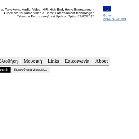
 τις Τεχνολογίες Audio, Video, HiFi, High End, Home Entertainment
Greek site for Audio Video & Home Entertainment technologies
Go to
Tελευταία Ενημερωση/Last Update: Τρίτη, 03/02/2015
AVMENTOR.net
βλιοθήκη
Μουσική
Links
Επικοινωνία
About
στικά
Περισσότερες Δοκιμές...