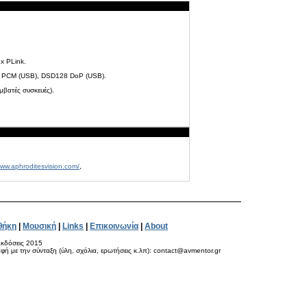
x PLink.
Hz PCM (USB), DSD128 DoP (USB).
μβατές συσκευές).
www.aphroditesvision.com/
,
θήκη
|
Μουσική
|
Links
|
Επικοινωνία
|
About
κδόσεις 2015
ή με την σύνταξη (ύλη, σχόλια, ερωτήσεις κ.λπ): contact@avmentor.gr