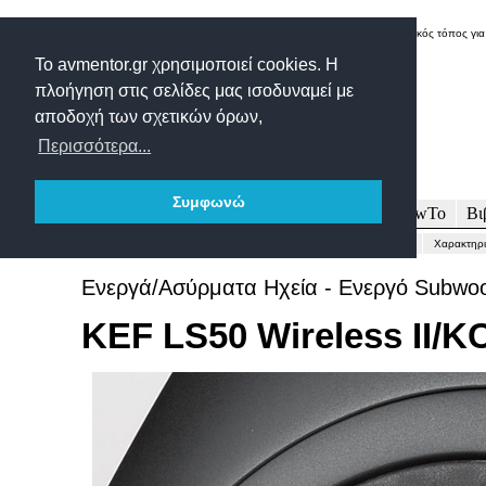
Δικτυακός τόπος για
Το avmentor.gr χρησιμοποιεί cookies. Η
πλοήγηση στις σελίδες μας ισοδυναμεί με
αποδοχή των σχετικών όρων,
Περισσότερα...
Συμφωνώ
Πρωτοσέλιδο
Δοκιμές
Άρθρα
Τεχνολογία
HowTo
Βι
Γενικώς...
Περιγραφή-Τεχνικά
Μετρήσεις
Εντυπώσεις-Συμπέρασμα
Χαρακτηρι
Ενεργά/Ασύρματα Ηχεία - Ενεργό Subwoo
KEF LS50 Wireless II/K