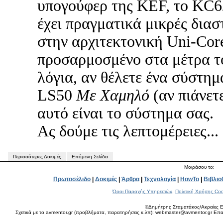
υπογούφερ της KEF, το KC6
έχει πραγματικά μικρές διασ
στην αρχιτεκτονική Uni-Core
προσαρμοσμένο στα μέτρα τ
λόγια, αν θέλετε ένα σύστη
LS50
Με Χαμηλό
(αν πιάνετ
αυτό είναι το σύστημα σας.
Ας δούμε τις λεπτομέρειες...
Περισσότερες Δοκιμές
Επόμενη Σελίδα
Μοιράσου το:
Πρωτοσέλιδο
|
Δοκιμές
|
Άρθρα
|
Τεχνολογία
|
HowTo
|
Βιβλιο
Όροι Παροχής Υπηρεσιών
,
Πολιτική Χρήσης Coo
©Δημήτρης Σταματάκος/Ακραίες Ε
Σχετικά με το avmentor.gr (προβλήματα, παρατηρήσεις κ.λπ): webmaster@avmentor.gr Eπαφ