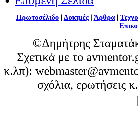
Επόμενη Σελίδα
Πρωτοσέλιδο
|
Δοκιμές
|
Άρθρα
|
Τεχνο
Επικο
©Δημήτρης Σταματάκ
Σχετικά με το avmentor.
κ.λπ): webmaster@avmentor
σχόλια, ερωτήσεις κ