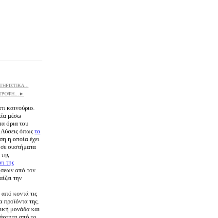
ΗΡΙΣΤΙΚΑ...
ΤΡΟΦΗ...►
τι καινούριο.
εία μέσω
τα όρια του
. Λύσεις όπως
το
ση η οποία έχει
ο σε συστήματα
 της
νι της
ήσεων από τον
αίζει την
 από κοντά τις
α προϊόντα της.
ρική μονάδα και
ξάρτητη από το