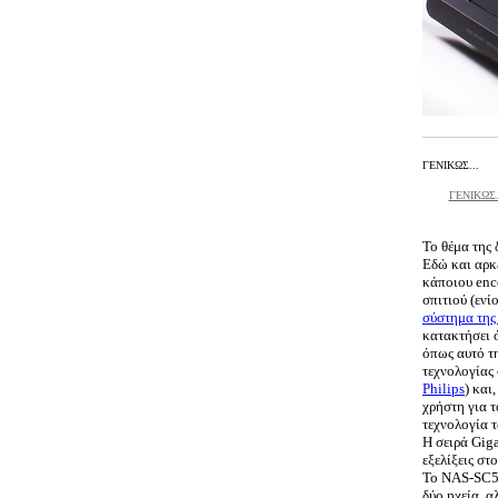
ΓΕΝΙΚΩΣ...
ΓΕΝΙΚΩΣ.
Το θέμα της 
Εδώ και αρκ
κάποιου enco
σπιτιού (ενί
σύστημα της
κατακτήσει ό
όπως αυτό τη
τεχνολογίας 
Philips
) και
χρήστη για τ
τεχνολογία 
Η σειρά Giga
εξελίξεις στ
To NAS-SC
δύο ηχεία, α