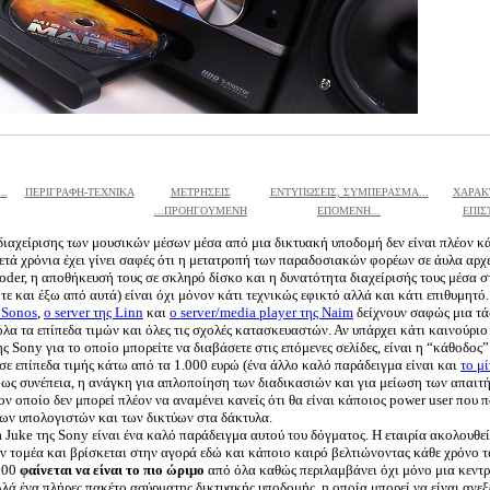
..
ΠΕΡΙΓΡΑΦΗ-ΤΕΧΝΙΚΑ
ΜΕΤΡΗΣΕΙΣ
ΕΝΤΥΠΩΣΕΙΣ, ΣΥΜΠΕΡΑΣΜΑ...
ΧΑΡΑΚΤ
...ΠΡΟΗΓΟΥΜΕΝΗ
ΕΠΟΜΕΝΗ...
ΕΠΙΣ
διαχείρισης των μουσικών μέσων μέσα από μια δικτυακή υποδομή δεν είναι πλέον κά
ετά χρόνια έχει γίνει σαφές ότι η μετατροπή των παραδοσιακών φορέων σε άυλα αρχ
der, η αποθήκευσή τους σε σκληρό δίσκο και η δυνατότητα διαχείρισής τους μέσα σ
οτε και έξω από αυτά) είναι όχι μόνον κάτι τεχνικώς εφικτό αλλά και κάτι επιθυμητό
 Sonos
,
ο server της Linn
και
ο server/media player της Naim
δείχνουν σαφώς μια τά
λα τα επίπεδα τιμών και όλες τις σχολές κατασκευαστών. Αν υπάρχει κάτι καινούρι
ς Sony για το οποίο μπορείτε να διαβάσετε στις επόμενες σελίδες, είναι η “κάθοδος”
σε επίπεδα τιμής κάτω από τα 1.000 ευρώ (ένα άλλο καλό παράδειγμα είναι και
το μί
, ως συνέπεια, η ανάγκη για απλοποίηση των διαδικασιών και για μείωση των απαιτ
ον οποίο δεν μπορεί πλέον να αναμένει κανείς ότι θα είναι κάποιος power user που π
των υπολογιστών και των δικτύων στα δάκτυλα.
 Juke της Sony είναι ένα καλό παράδειγμα αυτού του δόγματος. Η εταιρία ακολουθεί
ον τομέα και βρίσκεται στην αγορά εδώ και κάποιο καιρό βελτιώνοντας κάθε χρόνο τ
500
φαίνεται να είναι το πιο ώριμο
από όλα καθώς περιλαμβάνει όχι μόνο μια κεντ
λλά ένα πλήρες πακέτο ασύρματης δικτυακής υποδομής, η οποία μπορεί να είναι ανε