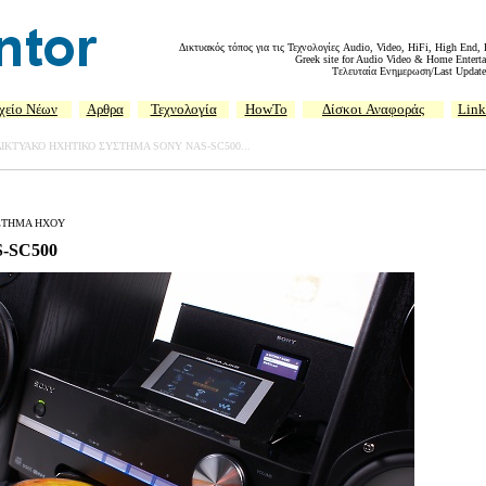
Δικτυακός τόπος για τις Τεχνολογίες Audio, Video, HiFi, High End,
Greek site for Audio Video & Home Enterta
Tελευταία Ενημερωση/Last Update
χείο Νέων
Αρθρα
Τεχνολογία
HowTo
Δίσκοι
Αναφοράς
Link
ΔΙΚΤΥΑΚΟ ΗΧΗΤΙΚΟ ΣΥΣΤΗΜΑ SONY NAS-SC500...
ΣΤΗΜΑ ΗΧΟΥ
S-SC500