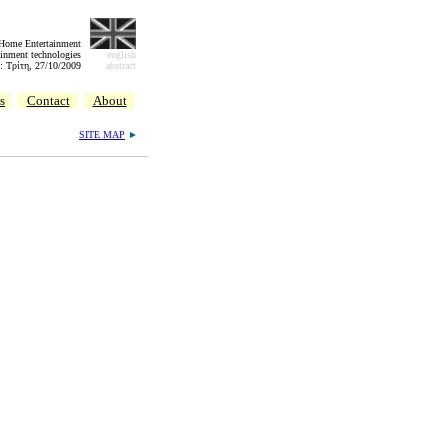
 Home Entertainment
inment technologies
english
: Τρίτη, 27/10/2009
abstract
s
Contact
About
SITE MAP
►