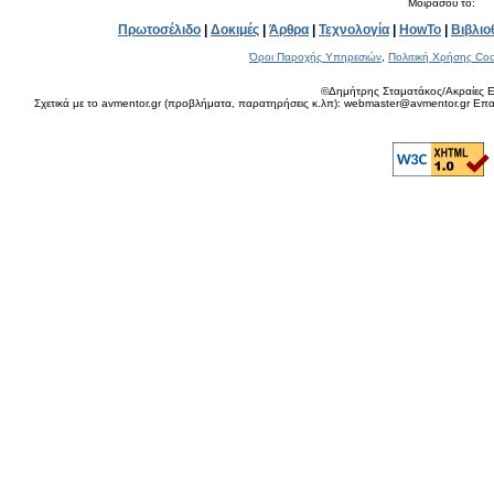
Μοιράσου το:
Πρωτοσέλιδο
|
Δοκιμές
|
Άρθρα
|
Τεχνολογία
|
HowTo
|
Βιβλιο
Όροι Παροχής Υπηρεσιών
,
Πολιτική Χρήσης Coo
©Δημήτρης Σταματάκος/Ακραίες Ε
Σχετικά με το avmentor.gr (προβλήματα, παρατηρήσεις κ.λπ): webmaster@avmentor.gr Eπαφ