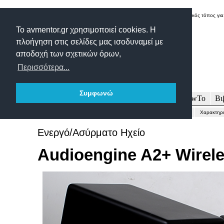
Δικτυακός τόπος για
Το avmentor.gr χρησιμοποιεί cookies. Η
πλοήγηση στις σελίδες μας ισοδυναμεί με
αποδοχή των σχετικών όρων,
Περισσότερα...
Συμφωνώ
Πρωτοσέλιδο
Δοκιμές
Άρθρα
Τεχνολογία
HowTo
Βι
Γενικώς...
Περιγραφή-Τεχνικά
Μετρήσεις
Εντυπώσεις-Συμπέρασμα
Χαρακτηρι
Ενεργό/Ασύρματο Ηχείο
Audioengine A2+ Wirel