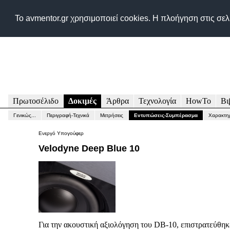
Δικτυακός τόπος για
Το avmentor.gr χρησιμοποιεί cookies. Η πλοήγηση στις σε
Πρωτοσέλιδο
Δοκιμές
Άρθρα
Τεχνολογία
HowTo
Βι
Γενικώς...
Περιγραφή-Τεχνικά
Μετρήσεις
Εντυπώσεις-Συμπέρασμα
Χαρακτηρ
Ενεργό Υπογούφερ
Velodyne Deep Blue 10
Για την ακουστική αξιολόγηση του DB-10, επιστρατεύθηκε