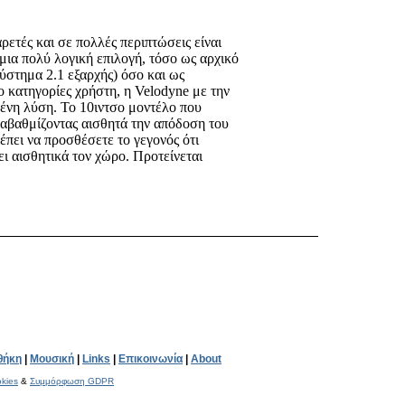
ρετές και σε πολλές περιπτώσεις είναι
μια πολύ λογική επιλογή, τόσο ως αρχικό
ύστημα 2.1 εξαρχής) όσο και ως
ο κατηγορίες χρήστη, η Velodyne με την
ένη λύση. Το 10ιντσο μοντέλο που
αναβαθμίζοντας αισθητά την απόδοση του
έπει να προσθέσετε το γεγονός ότι
ει αισθητικά τον χώρο. Προτείνεται
θήκη
|
Μουσική
|
Links
|
Επικοινωνία
|
About
kies
&
Συμμόρφωση GDPR