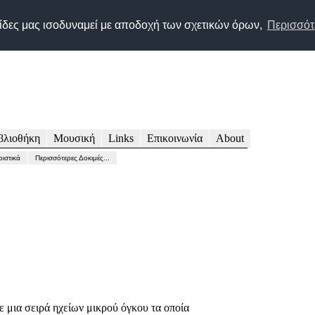
 τις Τεχνολογίες Audio, Video, HiFi, High End, Home Entertainment
λίδες μας ισοδυναμεί με αποδοχή των σχετικών όρων,
Περισσότε
Greek site for Audio Video & Home Entertainment technologies
Go to
Tελευταία Ενημερωση/Last Update: Τρίτη, 24/02/2026
AVMENTOR.net
βλιοθήκη
Μουσική
Links
Επικοινωνία
About
ιστικά
Περισσότερες Δοκιμές...
 μια σειρά ηχείων μικρού όγκου τα οποία