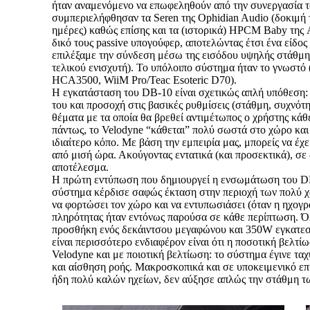
ήταν αναμενόμενο να επωφεληθούν από την συνεργασία το
συμπεριελήφθησαν τα Seren της Ophidian Audio (δοκιμή 
ημέρες) καθώς επίσης και τα (ιστορικά) HPCM Baby της A
δικό τους passive υπογούφερ, αποτελώντας έτσι ένα είδος 
επιλέξαμε την σύνδεση μέσω της εισόδου υψηλής στάθμης
τελικού ενισχυτή). Το υπόλοιπο σύστημα ήταν το γνωστό 
HCA3500, WiiM Pro/Teac Esoteric D70).
Η εγκατάσταση του DB-10 είναι σχετικώς απλή υπόθεση: 
του και προσοχή στις βασικές ρυθμίσεις (στάθμη, συχνότ
θέματα με τα οποία θα βρεθεί αντιμέτωπος ο χρήστης κάθ
πάντως, το Velodyne “κάθεται” πολύ σωστά στο χώρο και 
ιδιαίτερο κόπο. Με βάση την εμπειρία μας, μπορείς να έχ
από μισή ώρα. Ακούγοντας εντατικά (και προσεκτικά), σε 
αποτέλεσμα.
Η πρώτη εντύπωση που δημιουργεί η ενσωμάτωση του DB
σύστημα κέρδισε σαφώς έκταση στην περιοχή των πολύ χ
να φορτώσει τον χώρο και να εντυπωσιάσει (όταν η ηχογρ
πληρότητας ήταν εντόνως παρούσα σε κάθε περίπτωση. Όλ
προσθήκη ενός δεκάιντσου μεγαφώνου και 350W εγκατεσ
είναι περισσότερο ενδιαφέρον είναι ότι η ποσοτική βελτ
Velodyne και με ποιοτική βελτίωση: το σύστημα έγινε ταχ
και αίσθηση ροής. Μακροσκοπικά και σε υποκειμενικό ε
ήδη πολύ καλών ηχείων, δεν αύξησε απλώς την στάθμη 