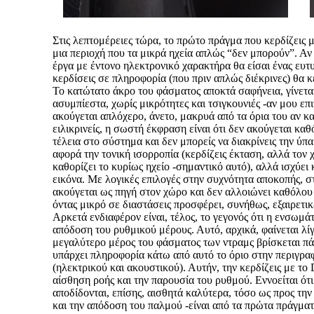
Στις λεπτομέρειες τώρα, το πρώτο πράγμα που κερδίζεις 
μια περιοχή που τα μικρά ηχεία απλώς “δεν μπορούν”. Α
έργα με έντονο ηλεκτρονικό χαρακτήρα θα είσαι ένας ευτ
κερδίσεις σε πληροφορία (που πριν απλώς διέκρινες) θα 
Το κατώτατο άκρο του φάσματος αποκτά σαφήνεια, γίνεται
ασυμπίεστα, χωρίς μικρότητες και τσιγκουνιές -αν μου επ
ακούγεται απλόχερο, άνετο, μακρυά από τα όρια του αν κα
ειλικρινείς, η σωστή έκφραση είναι ότι δεν ακούγεται κα
τέλεια στο σύστημα και δεν μπορείς να διακρίνεις την ύπα
αφορά την τονική ισορροπία (κερδίζεις έκταση, αλλά τον
καθορίζει το κυρίως ηχείο -σημαντικό αυτό), αλλά ισχύει
εικόνα. Με λογικές επιλογές στην συχνότητα αποκοπής, 
ακούγεται ως πηγή στον χώρο και δεν αλλοιώνει καθόλου τ
όντας μικρό σε διαστάσεις προσφέρει, συνήθως, εξαιρετικ
Αρκετά ενδιαφέρον είναι, τέλος, το γεγονός ότι η ενσωμά
απόδοση του ρυθμικού μέρους. Αυτό, αρχικά, φαίνεται λίγ
μεγαλύτερο μέρος του φάσματος των ντραμς βρίσκεται πά
υπάρχει πληροφορία κάτω από αυτό το όριο στην περιγραφ
(ηλεκτρικού και ακουστικού). Αυτήν, την κερδίζεις με το
αίσθηση ροής και την παρουσία του ρυθμού. Εννοείται ότ
αποδίδονται, επίσης, αισθητά καλύτερα, τόσο ως προς τη
και την απόδοση του παλμού -είναι από τα πρώτα πράγματ