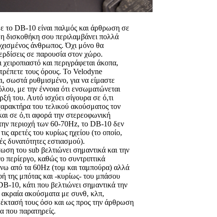
με το DB-10 είναι παλμός και άρθρωση σε
ν η δισκοθήκη σου περιλαμβάνει πολλά
υχισμένος άνθρωπος. Όχι μόνο θα
κερδίσεις σε παρουσία στον χώρο.
 χειροπιαστό και περιγράφεται άκοπα,
ιτρέπετε τους όρους. Το Velodyne
ι, σωστά ρυθμισμένο, για να είμαστε
θόλου, με την έννοια ότι ενσωματώνεται
ρξή του. Αυτό ισχύει σίγουρα σε ό,τι
 χαρακτήρα του τελικού ακούσματος τον
 και σε ό,τι αφορά την στερεοφωνική
στην περιοχή των 60-70Hz, το DB-10 δεν
ις αρετές του κυρίως ηχείου (το οποίο,
ές δυνατότητες εστιασμού).
τωση του sub βελτιώνει σημαντικά και την
ο περίεργο, καθώς το συντριπτικά
νω από τα 60Hz (τομ και ταμπούρα) αλλά
ή της μπότας και -κυρίως- του μπάσου
 DB-10, κάτι που βελτιώνει σημαντικά την
ι ακραία ακούσματα με συνθ, κλπ,
ν έκτασή τους όσο και ως προς την άρθρωση
α που παρατηρείς.