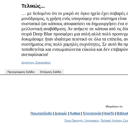
Τελικώς...
… με δεδομένο ότι το μικρό σε όγκο ηχείο έχει σοβαρές α
μονόδρομος, η χρήση ενός υπογούφερ στο σύστημα είναι 
συστατικό (αν κάποιος αποφασίσει να δημιουργήσει ένα σ
μελλοντική αναβάθμιση. Αν ανήκετε σε κάποια από τις δύ
σειρά Deep Blue προσφέρει μια απλή αλλά πολύ προσεγμ
δοκιμάσαμε ήταν ιδιαίτερα πειστικό σε όλα τα επίπεδα, 
συστήματος στις πολύ χαμηλές συχνότητες. Σε αυτό θα πρ
τοποθετείται και ενσωματώνεται εύκολα και δεν επιβαρύν
ανεπιφύλακτα!
Δημήτρης Σταματάκος
Προηγούμενη Σελίδα
Επόμενη Σελίδα
Μοιράσου το:
Πρωτοσέλιδο
|
Δοκιμές
|
Άρθρα
|
Τεχνολογία
|
HowTo
|
Βιβλιο
Όροι Παροχής Υπηρεσιών
,
Πολιτική Χρήσης Coo