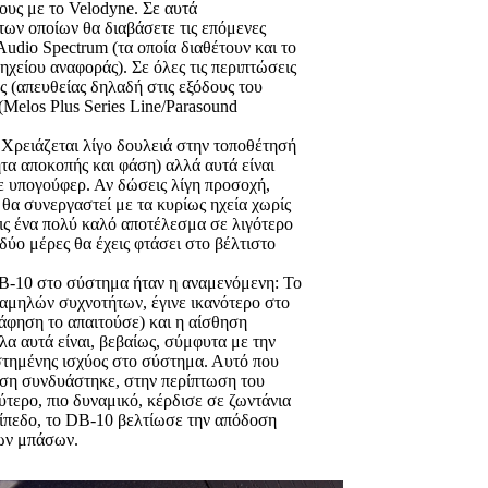
υς με το Velodyne. Σε αυτά
των οποίων θα διαβάσετε τις επόμενες
udio Spectrum (τα οποία διαθέτουν και το
ηχείου αναφοράς). Σε όλες τις περιπτώσεις
 (απευθείας δηλαδή στις εξόδους του
(Melos Plus Series Line/Parasound
Χρειάζεται λίγο δουλειά στην τοποθέτησή
ητα αποκοπής και φάση) αλλά αυτά είναι
ε υπογούφερ. Αν δώσεις λίγη προσοχή,
θα συνεργαστεί με τα κυρίως ηχεία χωρίς
εις ένα πολύ καλό αποτέλεσμα σε λιγότερο
δύο μέρες θα έχεις φτάσει στο βέλτιστο
-10 στο σύστημα ήταν η αναμενόμενη: Το
αμηλών συχνοτήτων, έγινε ικανότερο στο
άφηση το απαιτούσε) και η αίσθηση
α αυτά είναι, βεβαίως, σύμφυτα με την
τημένης ισχύος στο σύστημα. Αυτό που
ίωση συνδυάστηκε, στην περίπτωση του
ύτερο, πιο δυναμικό, κέρδισε σε ζωντάνια
πίπεδο, το DB-10 βελτίωσε την απόδοση
των μπάσων.