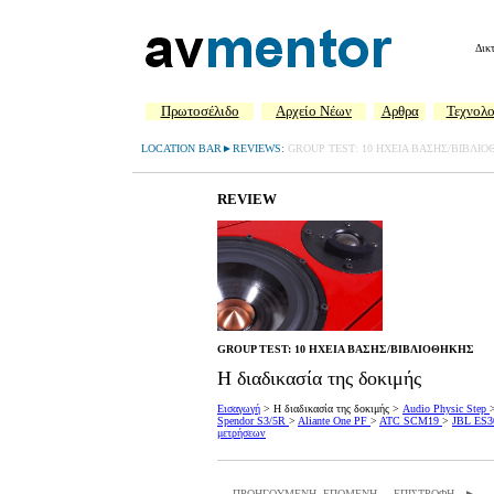
Δικ
Πρωτοσέλιδο
Aρχείο Νέων
Αρθρα
Τεχνολο
LOCATION BAR►REVIEWS:
GROUP TEST: 10 ΗΧΕΙΑ ΒΑΣΗΣ/ΒΙΒΛΙΟΘ
REVIEW
GROUP TEST: 10 HXEIA ΒΑΣΗΣ/ΒΙΒΛΙΟΘΗΚΗΣ
Η διαδικασία της δοκιμής
Εισαγωγή
>
Η διαδικασία της δοκιμής
>
Audio Physic Step
Spendor S3/5R
>
Aliante One PF
>
ATC SCM19
>
JBL ES
μετρήσεων
...ΠΡΟΗΓΟΥΜΕΝΗ
ΕΠΟΜΕΝΗ...
ΕΠΙΣΤΡΟΦΗ...►