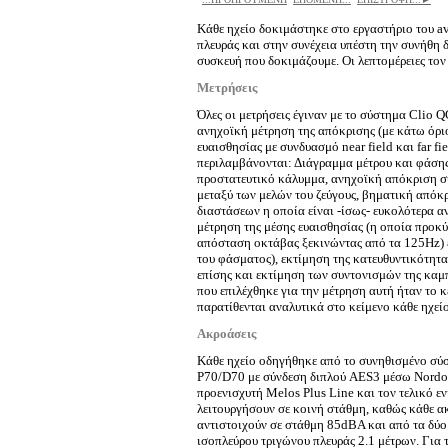
Κάθε ηχείο δοκιμάστηκε στο εργαστήριο του av
πλευράς και στην συνέχεια υπέστη την συνήθη 
συσκευή που δοκιμάζουμε. Οι λεπτομέρειες τον
Μετρήσεις
Όλες οι μετρήσεις έγιναν με το σύστημα Clio 
ανηχοϊκή μέτρηση της απόκρισης (με κάτω όρι
ευαισθησίας με συνδυασμό near field και far fi
περιλαμβάνονται: Διάγραμμα μέτρου και φάσης
προστατευτικό κάλυμμα, ανηχοϊκή απόκριση σ
μεταξύ των μελών του ζεύγους, βηματική από
διαστάσεων η οποία είναι -ίσως- ευκολότερα 
μέτρηση της μέσης ευαισθησίας (η οποία προκύ
απόσταση οκτάβας ξεκινώντας από τα 125Hz) 
του φάσματος), εκτίμηση της κατευθυντικότητα
επίσης και εκτίμηση των συντονισμών της καμπ
που επιλέχθηκε για την μέτρηση αυτή ήταν το 
παρατίθενται αναλυτικά στο κείμενο κάθε ηχεί
Ακροάσεις
Κάθε ηχείο οδηγήθηκε από το συνηθισμένο σύσ
P70/D70 με σύνδεση διπλού AES3 μέσω Nordost
προενισχυτή Melos Plus Line και τον τελικό 
λειτουργήσουν σε κοινή στάθμη, καθώς κάθε α
αντιστοιχούν σε στάθμη 85dBA και από τα δύο
ισοπλεύρου τριγώνου πλευράς 2.1 μέτρων. Για