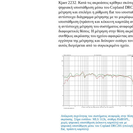
Kjaer 2232. Κατά τις ακροάσεις κρίθηκε σκόπιμ
ψηφιακή ισοστάθμιση μέσω του Copland DRC2
μέτρηση και επελέγει η ρύθμιση flat του ισοστ
αντίστοιχο διάγραμμα μέτρησης με το μικρόφω
ισοστάθμιση (πράσινη και κόκκινη καμπύλη αντ
η αντίστοιχη μέτρηση του συστήματος αναφορ
διαφορετικές θέσεις. Η μέτρηση στην θέση ακρό
συνθήκες ακρόασης του ηχείου αφαιρώντας από
εγγύτητα της μέτρησης και δεύτερον εισάγει τ
αυτός διεγείρεται από το συγκεκριμένο ηχείο.
Απόκριση συχνότητας του συστήματος αναφοράς στην θέση
ακρόασης. Σήμα εισόδου: MLS 512k, στάθμη 85dBSPL,
χωρίς ψηφιακή ισοστάθμιση (κόκκινη καμπύλη) και με
ψηφιακή ισοστάθμιση μέσω του Copland DRC205 (επιλογή
flat, πράσινη καμπύλη)