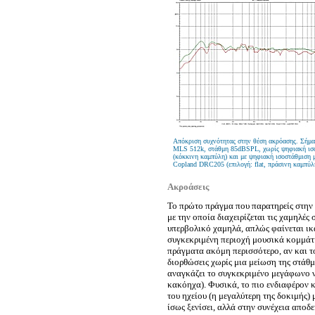
Απόκριση συχνότητας στην θέση ακρόασης. Σήμα
MLS 512k, στάθμη 85dBSPL, χωρίς ψηφιακή ισ
(κόκκινη καμπύλη) και με ψηφιακή ισοστάθμιση 
Copland DRC205 (επιλογή: flat, πράσινη καμπύλ
Ακροάσεις
Το πρώτο πράγμα που παρατηρείς στην α
με την οποία διαχειρίζεται τις χαμηλές 
υπερβολικό χαμηλά, απλώς φαίνεται ικ
συγκεκριμένη περιοχή μουσικά κομμάτι
πράγματα ακόμη περισσότερο, αν και τ
διορθώσεις χωρίς μια μείωση της στάθ
αναγκάζει το συγκεκριμένο μεγάφωνο ν
κακόηχα). Φυσικά, το πιο ενδιαφέρον κ
του ηχείου (η μεγαλύτερη της δοκιμής)
ίσως ξενίσει, αλλά στην συνέχεια αποδ