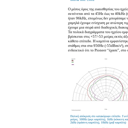
Ο μέσος όρος της ευαισθησίας του ηχεί
εκτείνεται από τα 45Hz έως τα 40kHz 
ήταν 96kHz, επομένως δεν μπορέσαμε ν
χαμηλά έχουμε ενίσχυση με ανώτερη τι
έχουμε μια σειρά από διαδοχικές διακυ
Τα πολικά διαγράμματα του ηχείου εμφ
βρίσκεται στις +57/-53 μοίρες εκτός άξ
κάθετο επίπεδο. Η καμπίνα εμφανίστηκ
στάθμες στα στα 950Hz (-55dBm/s²), σ
ενδεικτικό ότι το Pioneer “έχασε”, στο
Πολική απόκριση στο κατακόρυφο επίπεδο. Γωνί
μοίρες. 500Hz (γκρι καμπύλη), 1kHz (κόκκινη κα
2kHz (πράσινη καμπύλη), 10kHz (μοβ καμπύλη)