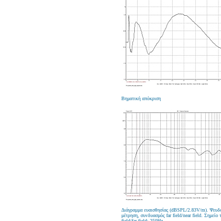
Βηματική απόκριση
Διάγραμμα ευαισθησίας (dBSPL/2.83V/m). Ψευδ
μέτρηση, συνδυασμός far field/near field. Σημείο 
field/far field: 250Hz