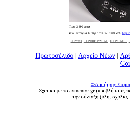
Tιμή: 2.990 ευρώ
info: Intersys A.E. Τηλ.: 210-955.4000 web:
http:/
ΚΟΡΥΦΗ
...ΠΡΟΗΓΟΥΜΕΝΗ
ΕΠΟΜΕΝΗ...
Πρωτοσέλιδο
|
Αρχείο Νέων
|
Αρ
Con
©Δημήτρης Σταματ
Σχετικά με το avmentor.gr (προβλήματα, π
την σύνταξη (ύλη, σχόλια,