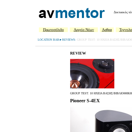
Δικτυακός τό
Πρωτοσέλιδο
Aρχείο Νέων
Αρθρα
Τεχνολο
LOCATION BAR►REVIEWS:
GROUP TEST: 10 ΗΧΕΙΑ ΒΑΣΗΣ/ΒΙΒΛΙΟΘ
REVIEW
GROUP TEST: 10 HXEIA ΒΑΣΗΣ/ΒΙΒΛΙΟΘΗΚ
Pioneer S-4EX