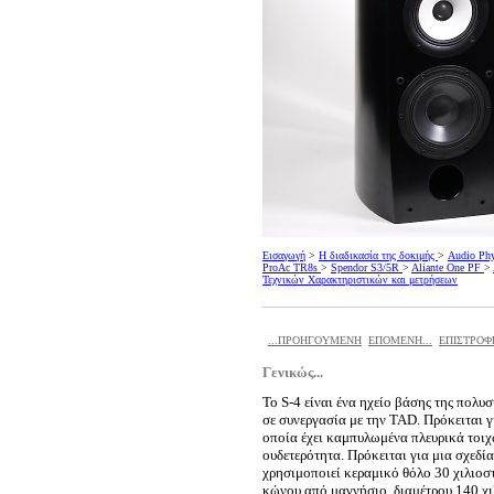
Εισαγωγή
>
Η διαδικασία της δοκιμής
>
Audio Phy
ProAc TR8s
>
Spendor S3/5R
>
Aliante One PF
>
Τεχνικών Χαρακτηριστικών και μετρήσεων
...ΠΡΟΗΓΟΥΜΕΝΗ
ΕΠΟΜΕΝΗ...
ΕΠΙΣΤΡΟΦ
Γενικώς...
Το S-4 είναι ένα ηχείο βάσης της πολυσ
σε συνεργασία με την TAD. Πρόκειται γ
οποία έχει καμπυλωμένα πλευρικά τοιχ
ουδετερότητα. Πρόκειται για μια σχεδί
χρησιμοποιεί κεραμικό θόλο 30 χιλιοστ
κώνου από μαγνήσιο, διαμέτρου 140 χιλ