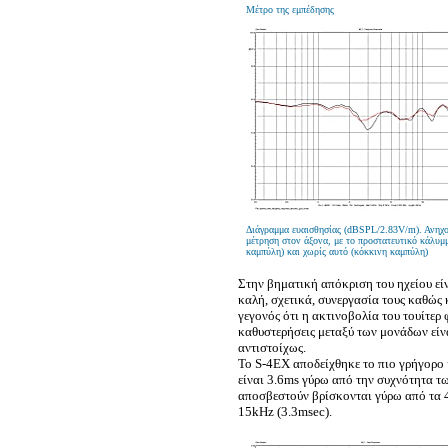
Μέτρο της εμπέδησης
Διάγραμμα ευαισθησίας (dBSPL/2.83V/m). Ανηχ
μέτρηση στον άξονα, με το προστατευτικό κάλυμ
καμπύλη) και χωρίς αυτό (κόκκινη καμπύλη)
Στην βηματική απόκριση του ηχείου εί
καλή, σχετικά, συνεργασία τους καθώς 
γεγονός ότι η ακτινοβολία του τουίτερ 
καθυστερήσεις μεταξύ των μονάδων είνα
αντιστοίχως.
Το S-4EX αποδείχθηκε το πιο γρήγορο 
είναι 3.6ms γύρω από την συχνότητα τ
αποσβεστούν βρίσκονται γύρω από τα 
15kHz (3.3msec).