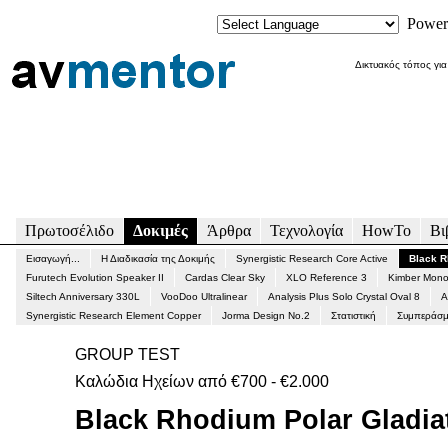
Power
Δικτυακός τόπος για
Πρωτοσέλιδο
Δοκιμές
Άρθρα
Τεχνολογία
HowTo
Βι
Εισαγωγή...
Η Διαδικασία της Δοκιμής
Synergistic Research Core Active
Black R
Furutech Evolution Speaker II
Cardas Clear Sky
XLO Reference 3
Kimber Mono
Siltech Anniversary 330L
VooDoo Ultralinear
Analysis Plus Solo Crystal Oval 8
A
Synergistic Research Element Copper
Jorma Design No.2
Στατιστική
Συμπεράσμ
GROUP TEST
Καλώδια Ηχείων από €700 - €2.000
Black Rhodium Polar Gladia