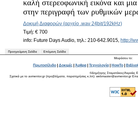
καλή στερεοφωνική εικόνα και μι
στην περιγραφή των ρυθμικών μερ
Δοκιμή Διαφορών (αρχείο .wav 24bit/192kHz)
Τιμή: € 700
info: Future Days Audio, τηλ.: 210-642.9015,
http://
Προηγούμενη Σελίδα
Επόμενη Σελίδα
Μοιράσου το:
Πρωτοσέλιδο
|
Δοκιμές
|
Άρθρα
|
Τεχνολογία
|
HowTo
|
Βιβλιο
©Δημήτρης Σταματάκος/Ακραίες Ε
Σχετικά με το avmentor.gr (προβλήματα, παρατηρήσεις κ.λπ): webmaster@avmentor.gr Eπαφ