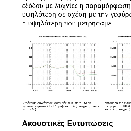
εξόδου με λυχνίες η παραμόρφωση 
υψηλότερη σε σχέση με την γεφύρ
η υψηλότερη που μετρήσαμε.
Απόκριση συχνότητας (ενισχυτής solid state). Short
Μεταβολή της αντίσ
(κόκκινη καμπύλη), Ref-1 (μοβ καμπύλη), Δείγμα (πράσινη
αναφοράς: 0.133Ω (
καμπύλη)
καμπύλη), Δείγμα (
Ακουστικές Εντυπώσεις