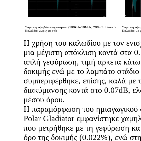
Σάρωση υψηλών συχνοτήτων (100kHz-10MHz, 200mS, Linear).
Σάρωση υψηλ
Καλώδιο χωρίς φορτίο
Καλώδιο με 
Η χρήση του καλωδίου με τον ενισχ
μια μέγιστη απόκλιση κοντά στα 0
απλή γεφύρωση, τιμή αρκετά κάτω 
δοκιμής ενώ με το λαμπάτο στάδιο
συμπεριφέρθηκε, επίσης, καλά με τ
διακύμανσης κοντά στο 0.07dB, ελ
μέσου όρου.
Η παραμόρφωση του ημιαγωγικού σ
Polar Gladiator εμφανίστηκε χαμη
που μετρήθηκε με τη γεφύρωση κα
όρο της δοκιμής (0.022%), ενώ στ