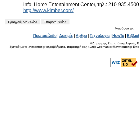
info: Home Entertainment Center, τηλ.: 210-935.450
http://www.kimber.com/
Προηγούμενη Σελίδα
Επόμενη Σελίδα
Μοιράσου το:
Πρωτοσέλιδο
|
Δοκιμές
|
Άρθρα
|
Τεχνολογία
|
HowTo
|
Βιβλιο
©Δημήτρης Σταματάκος/Ακραίες Ε
Σχετικά με το avmentor.gr (προβλήματα, παρατηρήσεις κ.λπ): webmaster@avmentor.gr Eπαφ