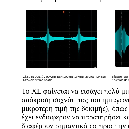
Σάρωση υψηλών συχνοτήτων (100kHz-10MHz, 200mS, Linear).
Σάρωση υψηλ
Καλώδιο χωρίς φορτίο
Καλώδιο με 
Το XL φαίνεται να εισάγει πολύ μι
απόκριση συχνότητας του ημιαγωγι
μικρότερη τιμή της δοκιμής), όπως
έχει ενδιαφέρον να παρατηρήσει κα
διαφέρουν σημαντικά ως προς την 