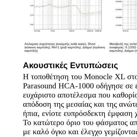
Απόκριση συχνότητας (ενισχυτής solid state). Short
Μεταβολή της αντίσ
(κόκκινη καμπύλη), Ref-1 (μοβ καμπύλη), Δείγμα (πράσινη
αναφοράς: 0.133Ω (
καμπύλη)
καμπύλη), Δείγμα (
Ακουστικές Εντυπώσεις
H τοποθέτηση του Monocle XL στο
Parasound HCA-1000 οδήγησε σε 
ευχάριστο αποτέλεσμα που καθορί
απόδοση της μεσαίας και της ανώτε
ήπια, ενίοτε ευπρόσδεκτη έμφαση 
Το κατώτερο όριο του φάσματος α
με καλό όγκο και έλεγχο γεμίζοντα