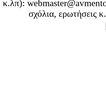
κ.λπ): webmaster@avmentor
σχόλια, ερωτήσεις κ