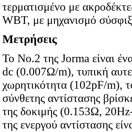
τερματισμένο με ακροδέκτε
WBT, με μηχανισμό σύσφιξη
Μετρήσεις
To No.2 της Jorma είναι έ
dc (0.007Ω/m), τυπική αυτ
χωρητικότητα (102pF/m), τ
σύνθετης αντίστασης βρίσκ
της δοκιμής (0.153Ω, 20Hz
της ενεργού αντίστασης είν